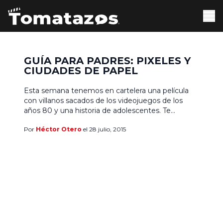
GUÍA PARA PADRES: PIXELES Y
CIUDADES DE PAPEL
Esta semana tenemos en cartelera una película
con villanos sacados de los videojuegos de los
años 80 y una historia de adolescentes. Te
ayudamos a decidir si deberías o no llevar a tus
Por
Héctor Otero
el 28 julio, 2015
niños y menores a verlas. Pixeles Clasificación B
(PG-13), por lenguaje fuerte y comentarios
sugerentes. Los aliens atacan la Tierra en forma
[…]