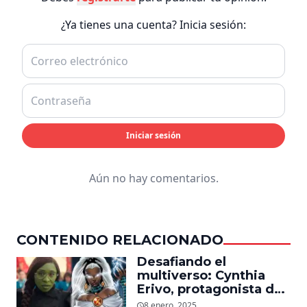
¿Ya tienes una cuenta? Inicia sesión:
Iniciar sesión
Aún no hay comentarios.
CONTENIDO RELACIONADO
Desafiando el
multiverso: Cynthia
Erivo, protagonista de
‘Wicked’, quiere ser
8 enero, 2025