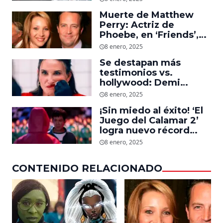
Storm en el MCU
Muerte de Matthew
Perry: Actriz de
Phoebe, en ‘Friends’,
descubre un emotivo
8 enero, 2025
mensaje que el actor le
Se destapan más
dejó
testimonios vs.
hollywood: Demi
Moore, protagonista de
8 enero, 2025
‘La Sustancia’, revela el
¡Sin miedo al éxito! ‘El
daño que le hizo la
Juego del Calamar 2’
industria a su cuerpo
logra nuevo récord
mundial en tan solo 11
8 enero, 2025
días en Netflix
CONTENIDO RELACIONADO