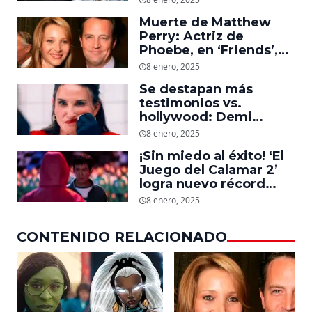
Storm en el MCU
Muerte de Matthew
Perry: Actriz de
Phoebe, en ‘Friends’,
descubre un emotivo
8 enero, 2025
mensaje que el actor le
Se destapan más
dejó
testimonios vs.
hollywood: Demi
Moore, protagonista de
8 enero, 2025
‘La Sustancia’, revela el
¡Sin miedo al éxito! ‘El
daño que le hizo la
Juego del Calamar 2’
industria a su cuerpo
logra nuevo récord
mundial en tan solo 11
8 enero, 2025
días en Netflix
CONTENIDO RELACIONADO