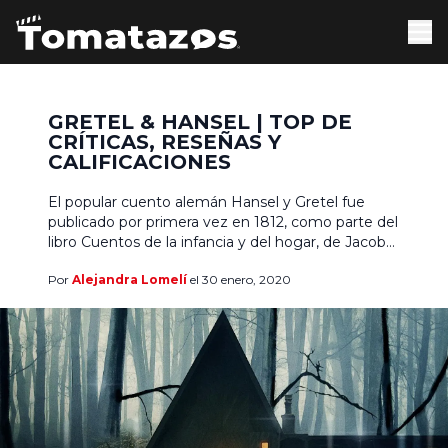
GRETEL & HANSEL | TOP DE
CRÍTICAS, RESEÑAS Y
CALIFICACIONES
El popular cuento alemán Hansel y Gretel fue
publicado por primera vez en 1812, como parte del
libro Cuentos de la infancia y del hogar, de Jacob
Grimm y Wilhelm Grimm, una colección de
Por
Alejandra Lomelí
el 30 enero, 2020
cuentos que incluyó otros títulos importantes
como La bella durmiente, Blancanieves,
Cenicienta, Juan sin Miedo, El Príncipe Rana,
Caperucita Roja, entre […]