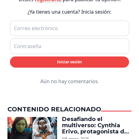
¿Ya tienes una cuenta? Inicia sesión:
Iniciar sesión
Aún no hay comentarios.
CONTENIDO RELACIONADO
Desafiando el
multiverso: Cynthia
Erivo, protagonista de
‘Wicked’, quiere ser
8 enero, 2025