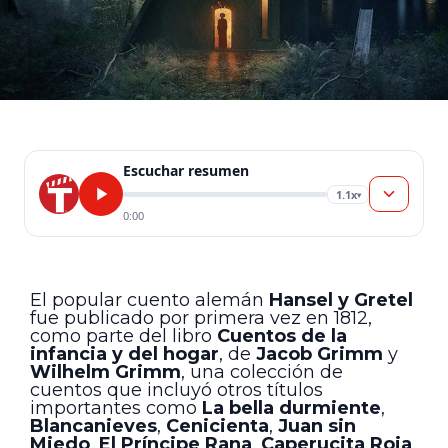
Escuchar resumen
1.1x
▾
0:00
El popular cuento alemán
Hansel y Gretel
fue publicado por primera vez en 1812,
como parte del libro
Cuentos de la
infancia y del hogar
, de
Jacob Grimm
y
Wilhelm Grimm
, una colección de
cuentos que incluyó otros títulos
importantes como
La bella durmiente
,
Blancanieves
,
Cenicienta
,
Juan sin
Miedo
,
El Príncipe Rana
,
Caperucita Roja
,