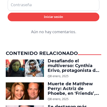
Iniciar sesión
Aún no hay comentarios.
CONTENIDO RELACIONADO
Desafiando el
multiverso: Cynthia
Erivo, protagonista de
‘Wicked’, quiere ser
8 enero, 2025
Storm en el MCU
Muerte de Matthew
Perry: Actriz de
Phoebe, en ‘Friends’,
descubre un emotivo
8 enero, 2025
mensaje que el actor le
Se destapan más