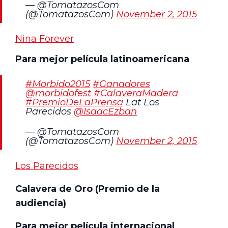
— @TomatazosCom
(@TomatazosCom)
November 2, 2015
Nina Forever
Para mejor película latinoamericana
#Morbido2015
#Ganadores
@morbidofest
#CalaveraMadera
#PremioDeLaPrensa
Lat Los
Parecidos
@IsaacEzban
— @TomatazosCom
(@TomatazosCom)
November 2, 2015
Los Parecidos
Calavera de Oro (Premio de la
audiencia)
Para mejor película internacional