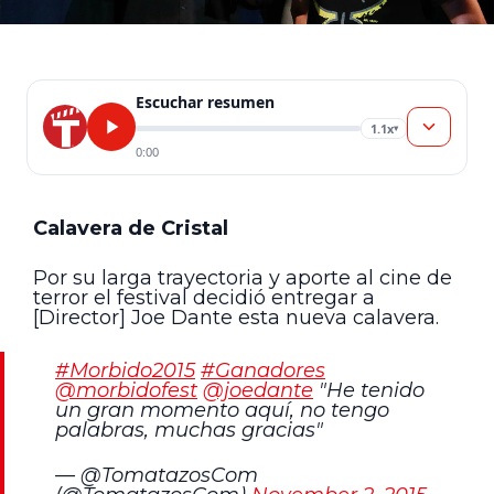
Escuchar resumen
1.1x
▾
0:00
Calavera de Cristal
Por su larga trayectoria y aporte al cine de
terror el festival decidió entregar a
[Director] Joe Dante esta nueva calavera.
#Morbido2015
#Ganadores
@morbidofest
@joedante
"He tenido
un gran momento aquí, no tengo
palabras, muchas gracias"
— @TomatazosCom