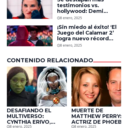
dejó
testimonios vs.
hollywood: Demi
Moore, protagonista de
8 enero, 2025
‘La Sustancia’, revela el
¡Sin miedo al éxito! ‘El
daño que le hizo la
Juego del Calamar 2’
industria a su cuerpo
logra nuevo récord
mundial en tan solo 11
8 enero, 2025
días en Netflix
CONTENIDO RELACIONADO
DESAFIANDO EL
MUERTE DE
MULTIVERSO:
MATTHEW PERRY:
CYNTHIA ERIVO,
ACTRIZ DE PHOEBE,
8 enero, 2025
8 enero, 2025
PROTAGONISTA DE
EN ‘FRIENDS’,