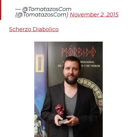
— @TomatazosCom
(@TomatazosCom)
November 2, 2015
Scherzo Diabolico