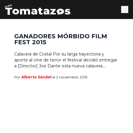
GANADORES MÓRBIDO FILM
FEST 2015
Calavera de Cristal Por su larga trayectoria y
aporte al cine de terror el festival decidió entregar
a [Director] Joe Dante esta nueva calavera.
#Morbido2015 #Ganadores @morbidofest
Por
Alberto Sándel
el 2 noviembre, 2015
@joedante "He tenido un gran momento aquí, no
tengo palabras, muchas gracias" —
@TomatazosCom (@TomatazosCom) November
2, 2015 Calavera de Madera (Premio de la prensa)
Para mejor película […]