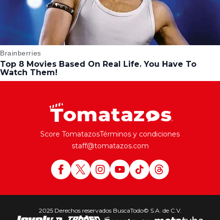
Score Tomatazos
Términos y condiciones
staff@tomatazos.com
2025 Derechos reservados BuscaTodo© S.A. de C.V.