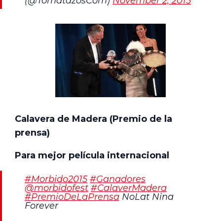
(@TomatazosCom)
November 2, 2015
Calavera de Madera (Premio de la
prensa)
Para mejor película internacional
#Morbido2015
#Ganadores
@morbidofest
#CalaverMadera
#PremioDeLaPrensa
NoLat Nina
Forever