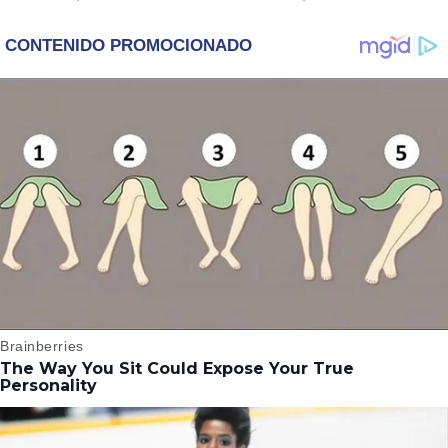
‘WICKED’, QUIERE
DESCUBRE UN
SER STORM EN EL
EMOTIVO MENSAJE
MCU
QUE EL ACTOR LE
DEJÓ