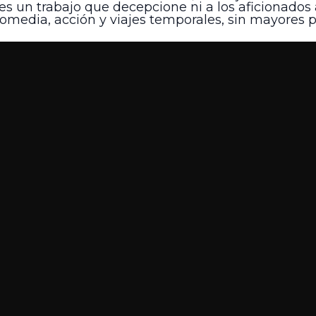
es un trabajo que decepcione ni a los aficionados a
comedia, acción y viajes temporales, sin mayores p