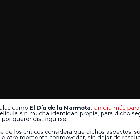
ículas como
El Día de la Marmota
,
Un día más para
lícula sin mucha identidad propia, para dicho s
or querer distinguirse.
de los críticos considera que dichos aspectos, su
ue otro momento conmovedor, sin dejar de resaltar 