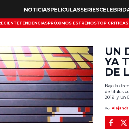
NOTICIAS
PELICULAS
SERIES
CELEBRID
RECIENTE
TENDENCIAS
PRÓXIMOS ESTRENOS
TOP CRÍTICAS
UN 
YA T
DE L
Bajo la dir
de títulos 
2018; y Un D
morir (Boss
Por
Alejandr
exclusiva pa