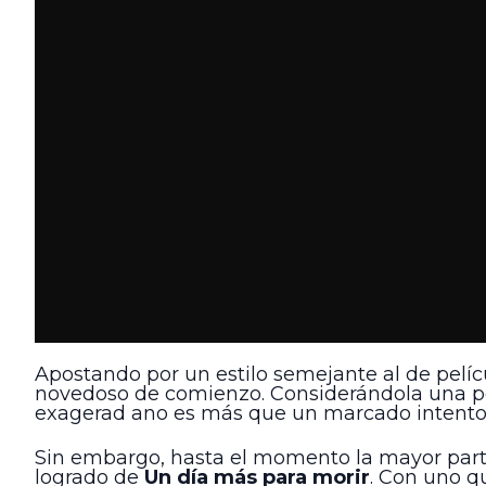
Apostando por un estilo semejante al de pel
novedoso de comienzo. Considerándola una pe
exagerad ano es más que un marcado intento p
Sin embargo, hasta el momento la mayor parte 
logrado de
Un día más para morir
. Con uno q