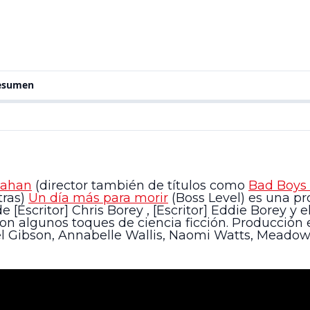
resumen
nahan
(director también de títulos como
Bad Boys
tras)
Un día más para morir
(Boss Level) es una p
 [Escritor] Chris Borey , [Escritor] Eddie Borey y 
con algunos toques de ciencia ficción. Producció
el Gibson, Annabelle Wallis, Naomi Watts, Meadow