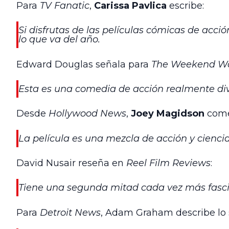
Para
TV Fanatic
,
Carissa Pavlica
escribe:
Si disfrutas de las películas cómicas de acci
lo que va del año.
Edward Douglas señala para
The Weekend Wa
Esta es una comedia de acción realmente di
Desde
Hollywood News
,
Joey Magidson
come
La película es una mezcla de acción y cienc
David Nusair reseña en
Reel Film Reviews
:
Tiene una segunda mitad cada vez más fascin
Para
Detroit News
, Adam Graham describe lo 