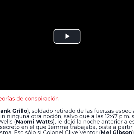
eorías de conspiración
rank Grillo
), soldado retirado de las fuerzas especi
n ninguna otra noción, salvo que a las 12:47 p.m. 
ells (
Naomi Watts
), le dejó la noche anterior a 
ecreto en el que Jemma trabajaba, pista a partir 
sma. Eso sólo si Colonel Clive Ventor (
Mel Gibson