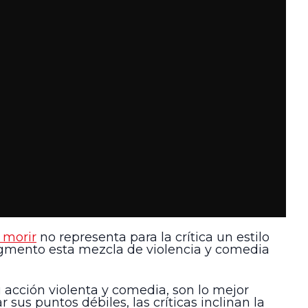
 morir
no representa para la crítica un estilo
egmento esta mezcla de violencia y comedia
 acción violenta y comedia, son lo mejor
sus puntos débiles, las críticas inclinan la