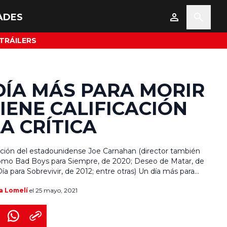
ADES
TRÁILERS
DÍA MÁS PARA MORIR
IENE CALIFICACIÓN
A CRÍTICA
ección del estadounidense Joe Carnahan (director también
como Bad Boys para Siempre, de 2020; Deseo de Matar, de
ía para Sobrevivir, de 2012; entre otras) Un día más para
 Level) es una producción de 100 minutos de duración,
a Lomelí
el 25 mayo, 2021
ra la plataforma Hulu. Con guión de […]