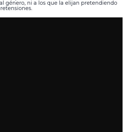
l género, ni a los que la elijan pretendiendo
retensiones.