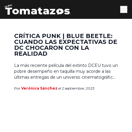
CRÍTICA PUNK | BLUE BEETLE:
CUANDO LAS EXPECTATIVAS DE
DC CHOCARON CON LA
REALIDAD
La más reciente película del extinto DCEU tuvo un
pobre desempeño en taquilla muy acorde a las
últimas entregas de un universo cinematográfico
que se autodestruyó como resultado de sus
Por
Verónica Sánchez
el 2 septiembre, 2023
propios errores garrafales. A pesar de recibir
críticas positivas, la recaudación de Blue Beetle no
cumplió con las expectativas, echando abajo el—
quizá moderado entusiasmo— de […]