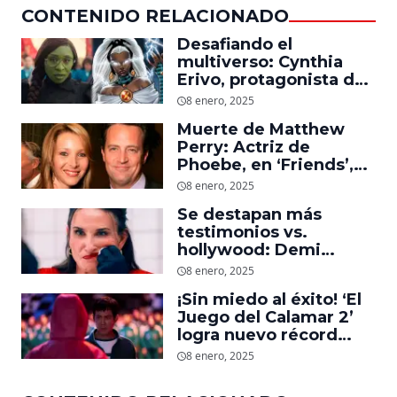
CONTENIDO RELACIONADO
Desafiando el
multiverso: Cynthia
Erivo, protagonista de
‘Wicked’, quiere ser
8 enero, 2025
Storm en el MCU
Muerte de Matthew
Perry: Actriz de
Phoebe, en ‘Friends’,
descubre un emotivo
8 enero, 2025
mensaje que el actor le
Se destapan más
dejó
testimonios vs.
hollywood: Demi
Moore, protagonista de
8 enero, 2025
‘La Sustancia’, revela el
¡Sin miedo al éxito! ‘El
daño que le hizo la
Juego del Calamar 2’
industria a su cuerpo
logra nuevo récord
mundial en tan solo 11
8 enero, 2025
días en Netflix