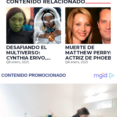
CONTENIDO RELACIONADO
DESAFIANDO EL
MUERTE DE
MULTIVERSO:
MATTHEW PERRY:
CYNTHIA ERIVO,
ACTRIZ DE PHOEBE,
8 enero, 2025
8 enero, 2025
PROTAGONISTA DE
EN ‘FRIENDS’,
‘WICKED’, QUIERE
DESCUBRE UN
SER STORM EN EL
EMOTIVO MENSAJE
MCU
QUE EL ACTOR LE
DEJÓ