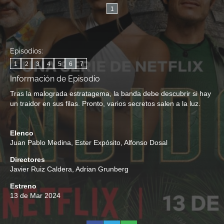
1
Episodios:
1
2
3
4
5
6
7
Información de Episodio
Tras la malograda estratagema, la banda debe descubrir si hay
un traidor en sus filas. Pronto, varios secretos salen a la luz.
Elenco
Juan Pablo Medina
,
Ester Expósito
,
Alfonso Dosal
Directores
Javier Ruiz Caldera
,
Adrian Grunberg
Estreno
13 de Mar 2024