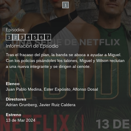
1
Episodios:
1
2
3
4
5
6
7
Información de Episodio
Tras el fracaso del plan, la banda se aboca a ayudar a Miguel.
Con los policías pisándoles los talones, Miguel y Wilson reclutan
a una nueva integrante y se dirigen al cenote.
Elenco
Juan Pablo Medina
,
Ester Expósito
,
Alfonso Dosal
Directores
Adrian Grunberg
,
Javier Ruiz Caldera
Estreno
13 de Mar 2024