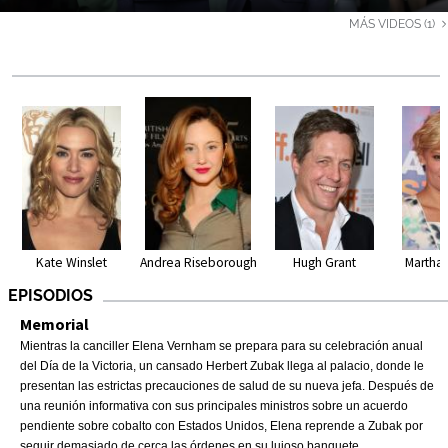
MÁS VIDEOS (1)
Kate Winslet
Hugh Grant
Martha
Andrea Riseborough
EPISODIOS
Memorial
Mientras la canciller Elena Vernham se prepara para su celebración anual
del Día de la Victoria, un cansado Herbert Zubak llega al palacio, donde le
presentan las estrictas precauciones de salud de su nueva jefa. Después de
una reunión informativa con sus principales ministros sobre un acuerdo
pendiente sobre cobalto con Estados Unidos, Elena reprende a Zubak por
seguir demasiado de cerca las órdenes en su lujoso banquete.