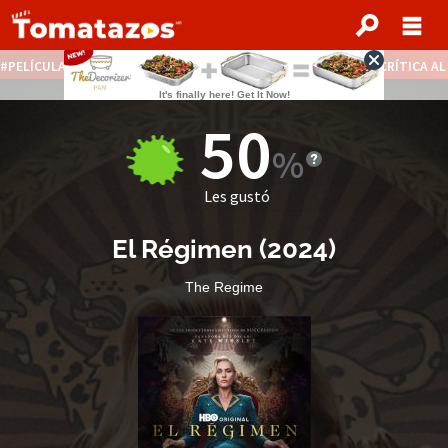
PELÍCULAS STREAMING GRATIS
NOTICIAS DESTACADAS
CRÍTICA A
50
Les gustó
El Régimen
(2024)
The Regime