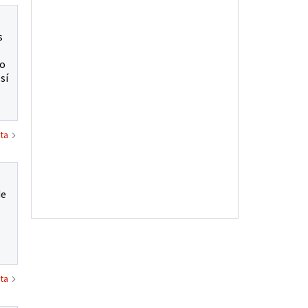
s
go
sí
ta
de
ta