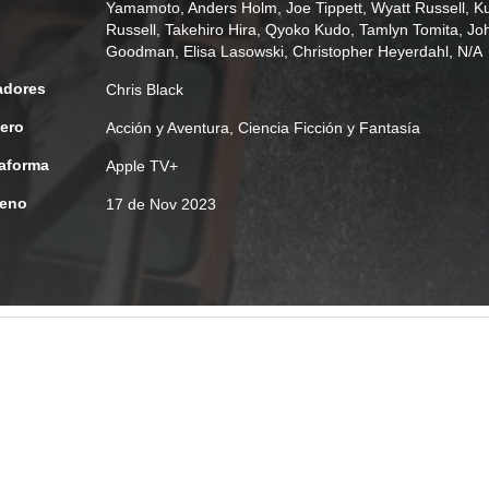
Yamamoto
,
Anders Holm
,
Joe Tippett
,
Wyatt Russell
,
Ku
Russell
,
Takehiro Hira
,
Qyoko Kudo
,
Tamlyn Tomita
,
Jo
Goodman
,
Elisa Lasowski
,
Christopher Heyerdahl
,
N/A
adores
Chris Black
ero
Acción y Aventura
,
Ciencia Ficción y Fantasía
taforma
Apple TV+
reno
17 de Nov 2023