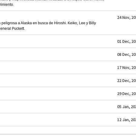
rimiento.
24 Nov, 2
peligrosa a Alaska en busca de Hiroshi. Keiko, Lee y Billy
eneral Puckett.
01 Dec, 2
08 Dec, 2
17 Nov, 2
22 Dec, 2
29 Dec, 2
05 Jan, 20
12 Jan, 20