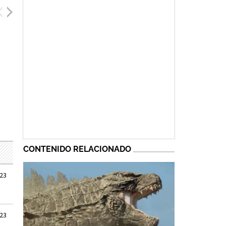
Joe Tippett
Wyatt Russell
Kurt Russell
CONTENIDO RELACIONADO
023
023