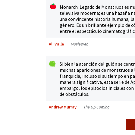
Monarch: Legado de Monstruos es más
televisiva moderna; es una hazaña nar
una convincente historia humana, la 
género. Es un brillante ejemplo de c
entre el espectáculo cinematográfico
Ali Valle
MovieWeb
Si bien la atención del guión se ce
muchas apariciones de monstruos a lo 
franquicia, incluso si su tiempo en p
manera significativa, esta serie de A
embargo, los episodios iniciales con 
de obstáculos.
Andrew Murray
The Up Coming