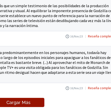
 que un simple testimonio de las posibilidades de la producción
rativa y visual. Al equilibrar la imponente presencia de Godzilla 
serie establece un nuevo punto de referencia para la narración de
ómo las series de televisión están desdibujando cada vez más la lí
 y la narración íntima.
Reseña comple
16/Nov/23
ntra predominantemente en los personajes humanos, todavía hay
largo de los episodios iniciales para apaciguar a los fanáticos de
antalla es bastante breve. (...) Al aprovechar el mito de Monarch de
pple TV+ es una visita obligada para los fanáticos de Godzilla. Sin
un ritmo desigual hacen que adaptarse a esta serie sea un viaje lle
Reseña comple
16/Nov/23
Cargar Más