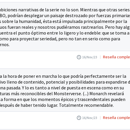
iciones narrativas de la serie no lo son. Mientras que otras series
BO, podrían desplegar un paisaje destrozado por fuerzas primaria
s sobre la humanidad, ésta está impulsada principalmente por la
truos fueran reales y nosotros pudiéramos rastrearlos. Pero hay al
cuentra el punto óptimo entre lo ligero y lo endeble: que se toma a 
omo para proyectar seriedad, pero no tan en serio como para
rnos.
Reseña comple
16/Nov/23
a la hora de poner en marcha lo que podría perfectamente ser la
ivo lleno de contenido, potencial y posibilidades para expandirse 
una pasada. Y lo es tanto a nivel de puesta en escena como en su
iaturas más reconocibles del Monsterverse. (...) Monarch revelará
 la forma en que los momentos épicos y trascendentales pueden
espués de haber tenido lugar. Totalmente recomendable.
Reseña comple
16/Nov/23