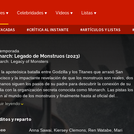
ies
Celebridades
Videos
Listas
TACADAS
CRÍTICA AL INSTANTE
ARTÍCULOS Y LISTAS
 Temporada
arch: Legado de Monstruos
(2023)
rch: Legacy of Monsters
 la apoteósica batalla entre Godzilla y los Titanes que arrasó San
cisco y la impactante revelación de que los monstruos son reales, dos
anos siguen los pasos de su padre para descubrir la conexión de su
lia con la organización secreta conocida como Monarch. Las pistas los
an al mundo de los monstruos y finalmente hasta al oficial del...
ir leyendo
ditos y reparto
nco
Anna Sawai
,
Kiersey Clemons
,
Ren Watabe
,
Mari