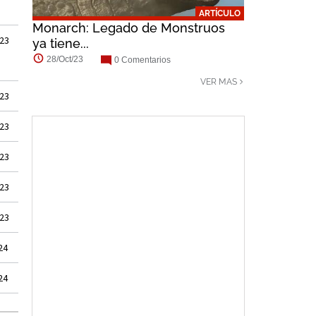
ARTÍCULO
Monarch: Legado de Monstruos
023
ya tiene...
28/Oct/23
0 Comentarios
VER MAS
023
023
023
023
023
24
24