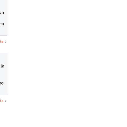
con
nea
ta
 la
no
ta