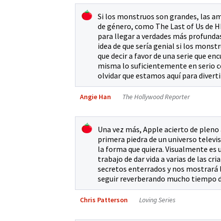
Si los monstruos son grandes, las amb
de género, como The Last of Us de H
para llegar a verdades más profunda
idea de que sería genial si los mons
que decir a favor de una serie que en
misma lo suficientemente en serio c
olvidar que estamos aquí para diverti
Angie Han
The Hollywood Reporter
Una vez más, Apple acierto de pleno 
primera piedra de un universo televis
la forma que quiera. Visualmente es 
trabajo de dar vida a varias de las cr
secretos enterrados y nos mostrará
seguir reverberando mucho tiempo d
Chris Patterson
Loving Series