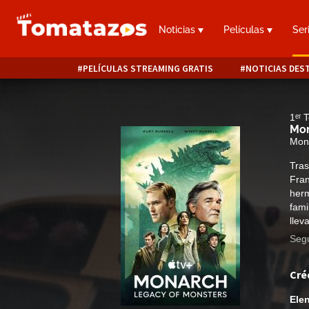
Noticias
Películas
Ser
PELÍCULAS STREAMING GRATIS
NOTICIAS DES
1ᵉʳ
Mon
Mona
Tras
Fran
herm
fami
llev
Segu
Cré
Ele