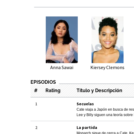
Anna Sawai
Kiersey Clemons
EPISODIOS
#
Rating
Título y Descripción
1
Secuelas
Cate viaja a Japón en busca de res
Lee y Billy siguen una teoría sobre l
2
La partida
Monarch sigue de cerca a Cate, Kent