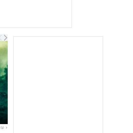
Monarch: Legado de...
(1)