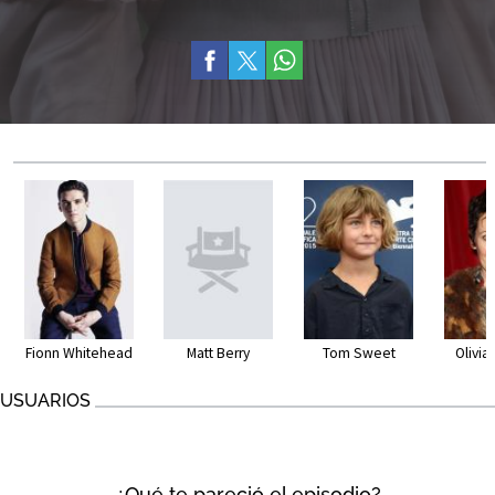
Fionn Whitehead
Matt Berry
Tom Sweet
Olivi
USUARIOS
¿Qué te pareció el episodio?