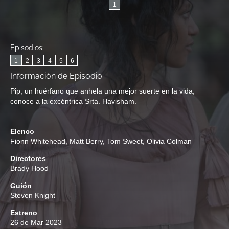
1
Episodios:
1
2
3
4
5
6
Información de Episodio
Pip, un huérfano que anhela una mejor suerte en la vida,
conoce a la excéntrica Srta. Havisham.
Elenco
Fionn Whitehead
,
Matt Berry
,
Tom Sweet
,
Olivia Colman
Directores
Brady Hood
Guión
Steven Knight
Estreno
26 de Mar 2023