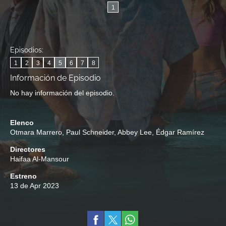
1
Episodios:
1
2
3
4
5
6
7
8
Información de Episodio
No hay información del episodio.
Elenco
Otmara Marrero
,
Paul Schneider
,
Abbey Lee
,
Édgar Ramírez
Directores
Haifaa Al-Mansour
Estreno
13 de Apr 2023