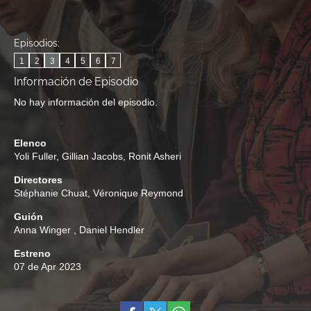
Episodios:
1
2
3
4
5
6
7
Información de Episodio
No hay información del episodio.
Elenco
Yoli Fuller
,
Gillian Jacobs
,
Ronit Asheri
Directores
Stéphanie Chuat
,
Véronique Reymond
Guión
Anna Winger
,
Daniel Hendler
Estreno
07 de Apr 2023