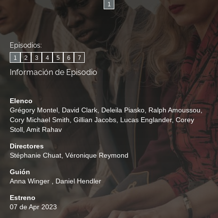
1
Episodios:
1
2
3
4
5
6
7
Información de Episodio
Elenco
Grégory Montel
,
David Clark
,
Deleila Piasko
,
Ralph Amoussou
,
Cory Michael Smith
,
Gillian Jacobs
,
Lucas Englander
,
Corey
Stoll
,
Amit Rahav
Directores
Stéphanie Chuat
,
Véronique Reymond
Guión
Anna Winger
,
Daniel Hendler
Estreno
07 de Apr 2023