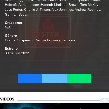
Holcroft
,
Adrian Lester
,
Hannah Khalique-Brown
,
Tom McKay
,
Joss Porter
,
Charlie J. Tinson
,
Alex Jennings
,
Andrew Rothney
,
German Segal
Creadores
N/A
Género
Drama
,
Suspenso
,
Ciencia Ficción y Fantasía
Estreno
30 de Jun 2022
VIDEOS