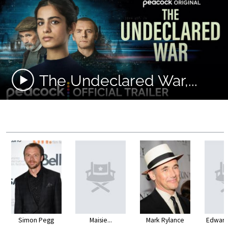
The Undeclared War,...
Simon Pegg
Maisie...
Mark Rylance
Edward