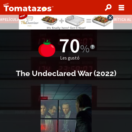
PELÍCULAS STREAMING GRATIS
NOTICIAS DESTACADAS
CRÍTICA A
70
Les gustó
The Undeclared War
(2022)