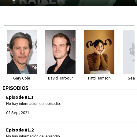
Gary Cole
David Harbour
Patti Harrison
Sean
EPISODIOS
Episode #1.1
No hay información del episodio.
02 Sep, 2021
Episode #1.2
No hay información del episodio.