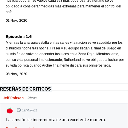
"justicia popular" se vuelve cada vez más poderosa, Sutherland se ve
obligado a considerar medidas más extremas para mantener el control del
país.
01 Nov, 2020
Episode #1.6
Mientras la anarquía estalla en las calles y la nación se ve sacudida por los
disturbios noche tras noche, Fraser y su equipo llegan al final del juego en
su misión de volver a encender las luces en la Zona Roja. Mientras tanto,
con su vida personal implosionando, Sutherland se ve obligado a luchar por
su vida política cuando Archie finalmente dispara sus primeros tiros.
08 Nov, 2020
RESEÑAS DE CRITICOS
Jeff Robson
iNews
19/May/21
La tensión se incrementa de una excelente manera...