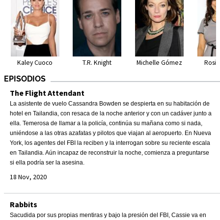
Kaley Cuoco
T.R. Knight
Michelle Gómez
Rosi
EPISODIOS
The Flight Attendant
La asistente de vuelo Cassandra Bowden se despierta en su habitación de
hotel en Tailandia, con resaca de la noche anterior y con un cadáver junto a
ella. Temerosa de llamar a la policía, continúa su mañana como si nada,
uniéndose a las otras azafatas y pilotos que viajan al aeropuerto. En Nueva
York, los agentes del FBI la reciben y la interrogan sobre su reciente escala
en Tailandia. Aún incapaz de reconstruir la noche, comienza a preguntarse
si ella podría ser la asesina.
18 Nov, 2020
Rabbits
Sacudida por sus propias mentiras y bajo la presión del FBI, Cassie va en