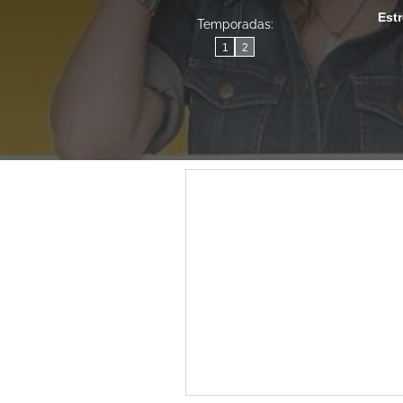
Est
Temporadas:
1
2