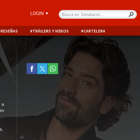
LOGIN
RESEÑAS
TRÁILERS Y VIDEOS
CARTELERA
e a
en
as
,