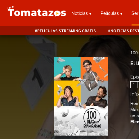
Noticias
Películas
Ser
PELÍCULAS STREAMING GRATIS
NOTICIAS DES
100
El l
Epis
1
Inf
Reme
Max 
un a
Ele