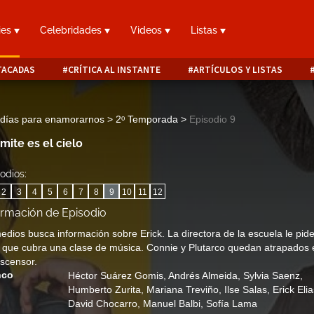
ies
Celebridades
Videos
Listas
TACADAS
CRÍTICA AL INSTANTE
ARTÍCULOS Y LISTAS
 días para enamorarnos > 2ᵒ Temporada
>
Episodio 9
ímite es el cielo
odios:
2
3
4
5
6
7
8
9
10
11
12
ormación de Episodio
dios busca información sobre Erick. La directora de la escuela le pid
que cubra una clase de música. Connie y Plutarco quedan atrapados 
scensor.
nco
Héctor Suárez Gomis
,
Andrés Almeida
,
Sylvia Saenz
,
Humberto Zurita
,
Mariana Treviño
,
Ilse Salas
,
Erick Eli
David Chocarro
,
Manuel Balbi
,
Sofía Lama