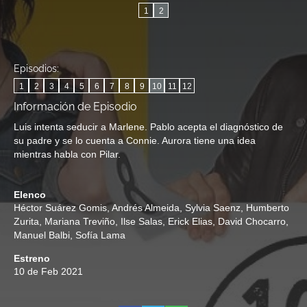
1
2
Episodios:
1
2
3
4
5
6
7
8
9
10
11
12
Información de Episodio
Luis intenta seducir a Marlene. Pablo acepta el diagnóstico de
su padre y se lo cuenta a Connie. Aurora tiene una idea
mientras habla con Pilar.
Elenco
Héctor Suárez Gomis
,
Andrés Almeida
,
Sylvia Saenz
,
Humberto
Zurita
,
Mariana Treviño
,
Ilse Salas
,
Erick Elias
,
David Chocarro
,
Manuel Balbi
,
Sofía Lama
Estreno
10 de Feb 2021