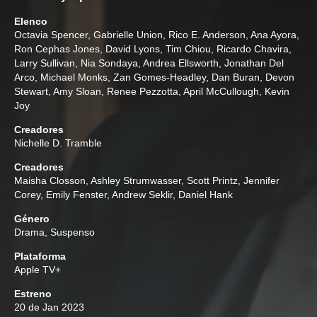
Elenco
Octavia Spencer
,
Gabrielle Union
,
Rico E. Anderson
,
Ana Ayora
,
Ron Cephas Jones
,
David Lyons
,
Tim Chiou
,
Ricardo Chavira
,
Larry Sullivan
,
Nia Sondaya
,
Andrea Ellsworth
,
Jonathan Del
Arco
,
Michael Monks
,
Zan Gomes-Headley
,
Dan Buran
,
Devon
Stewart
,
Amy Sloan
,
Renee Pezzotta
,
April McCullough
,
Kevin
Joy
Creadores
Nichelle D. Tramble
Creadores
Maisha Closson
,
Ashley Strumwasser
,
Scott Printz
,
Jennifer
Corey
,
Emily Fenster
,
Andrew Seklir
,
Daniel Hank
Género
Drama
,
Suspenso
Plataforma
Apple TV+
Estreno
20 de Jan 2023