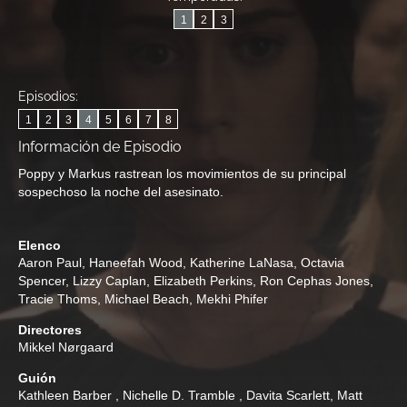
1
2
3
Episodios:
1
2
3
4
5
6
7
8
Información de Episodio
Poppy y Markus rastrean los movimientos de su principal
sospechoso la noche del asesinato.
Elenco
Aaron Paul
,
Haneefah Wood
,
Katherine LaNasa
,
Octavia
Spencer
,
Lizzy Caplan
,
Elizabeth Perkins
,
Ron Cephas Jones
,
Tracie Thoms
,
Michael Beach
,
Mekhi Phifer
Directores
Mikkel Nørgaard
Guión
Kathleen Barber
,
Nichelle D. Tramble
,
Davita Scarlett
,
Matt