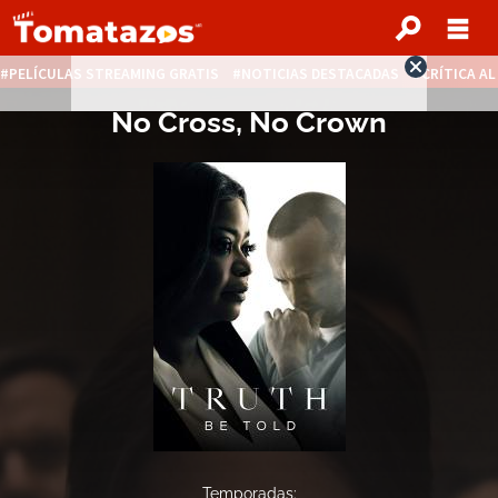
PELÍCULAS STREAMING GRATIS
NOTICIAS DESTACADAS
CRÍTICA A
No Cross, No Crown
Temporadas: