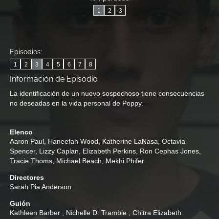
1
2
3
Episodios:
1
2
3
4
5
6
7
8
Información de Episodio
La identificación de un nuevo sospechoso tiene consecuencias
no deseadas en la vida personal de Poppy.
Elenco
Aaron Paul
,
Haneefah Wood
,
Katherine LaNasa
,
Octavia
Spencer
,
Lizzy Caplan
,
Elizabeth Perkins
,
Ron Cephas Jones
,
Tracie Thoms
,
Michael Beach
,
Mekhi Phifer
Directores
Sarah Pia Anderson
Guión
Kathleen Barber
,
Nichelle D. Tramble
,
Chitra Elizabeth