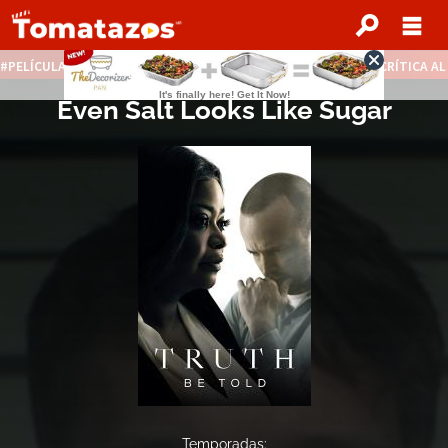
PELÍCULAS STREAMING GRATIS
NOTICIAS DESTACADAS
CRÍTICA A
Even Salt Looks Like Sugar
Temporadas: