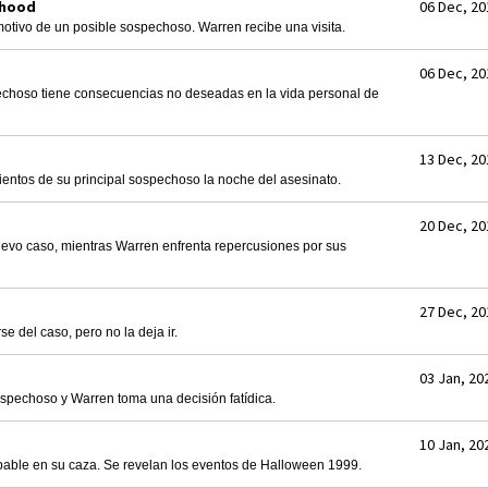
rhood
06 Dec, 20
tivo de un posible sospechoso. Warren recibe una visita.
06 Dec, 20
echoso tiene consecuencias no deseadas en la vida personal de
13 Dec, 20
entos de su principal sospechoso la noche del asesinato.
20 Dec, 20
evo caso, mientras Warren enfrenta repercusiones por sus
27 Dec, 20
e del caso, pero no la deja ir.
03 Jan, 20
spechoso y Warren toma una decisión fatídica.
10 Jan, 20
bable en su caza. Se revelan los eventos de Halloween 1999.