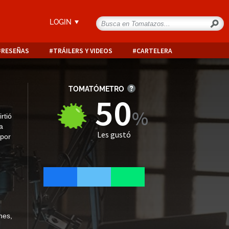
LOGIN
RESEÑAS
TRÁILERS Y VIDEOS
CARTELERA
TOMATÓMETRO
50
rtió
a
Les gustó
 por
nes
,