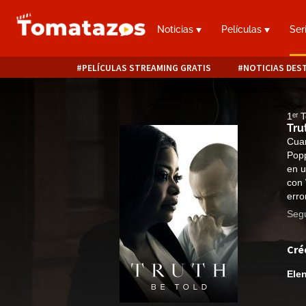
Noticias
Películas
Ser
PELÍCULAS STREAMING GRATIS
NOTICIAS DES
1ᵉʳ
Tru
Cuan
Popp
en u
con 
erro
Segu
Cré
Ele