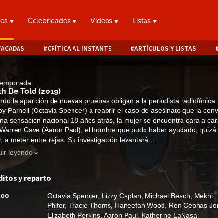
ies
Celebridades
Videos
Listas
TACADAS
CRÍTICA AL INSTANTE
ARTÍCULOS Y LISTAS
 Temporada
th Be Told
(2019)
do la aparición de nuevas pruebas obligan a la periodista radiofónica
y Parnell (Octavia Spencer) a reabrir el caso de asesinato que la convi
na sensación nacional 18 años atrás, la mujer se encuentra cara a car
Warren Cave (Aaron Paul), el hombre que pudo haber ayudado, quizá
r, a meter entre rejas. Su investigación levantará...
ir leyendo
ditos y reparto
nco
Octavia Spencer
,
Lizzy Caplan
,
Michael Beach
,
Mekhi
Phifer
,
Tracie Thoms
,
Haneefah Wood
,
Ron Cephas Jo
Elizabeth Perkins
,
Aaron Paul
,
Katherine LaNasa