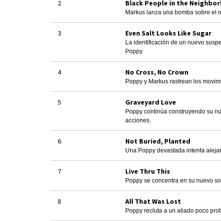
2
Black People in the Neighbo
Markus lanza una bomba sobre el mo
3
Even Salt Looks Like Sugar
La identificación de un nuevo sosp
Poppy.
4
No Cross, No Crown
Poppy y Markus rastrean los movimi
5
Graveyard Love
Poppy continúa construyendo su nu
acciones.
6
Not Buried, Planted
Una Poppy devastada intenta alejars
7
Live Thru This
Poppy se concentra en su nuevo so
8
All That Was Lost
Poppy recluta a un aliado poco pro