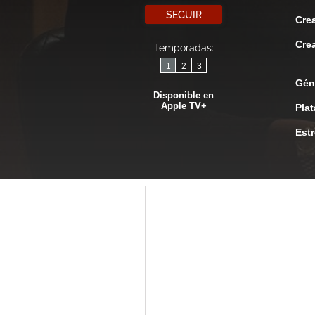
SEGUIR
Cre
Cre
Temporadas:
1
2
3
Gén
Disponible en
Apple TV+
Pla
Est