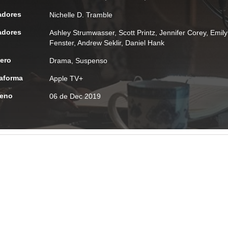
adores
Nichelle D. Tramble
adores
Ashley Strumwasser
,
Scott Printz
,
Jennifer Corey
,
Emily
Fenster
,
Andrew Seklir
,
Daniel Hank
ero
Drama
,
Suspenso
taforma
Apple TV+
reno
06 de Dec 2019