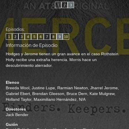
1
2
3
Episodios:
1
2
3
4
5
6
7
8
9
10
Información de Episodio
Hodges y Jerome tienen un gran avance en el caso Rothstein.
Holly recibe una extraña herencia. Morris hace un
descubrimiento aterrador.
Elenco
Breeda Wool
,
Justine Lupe
,
Rarmian Newton
,
Jharrel Jerome
,
Gabriel Ebert
,
Brendan Gleeson
,
Bruce Dern
,
Kate Mulgrew
,
Holland Taylor
,
Maximiliano Hernández
,
N/A
Directores
Jack Bender
Guión