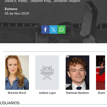
David E. Kelley
,
Stephen King
,
Jonathan Shapiro
Estreno
05 de Nov 2019
Breeda Wool
Justine Lupe
Rarmian Newton
Jharre
USUARIOS