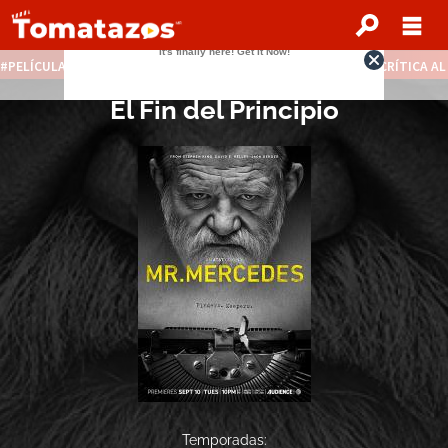
PELÍCULAS STREAMING GRATIS
NOTICIAS DESTACADAS
CRÍTICA A
El Fin del Principio
Temporadas: