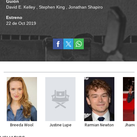
Guión
David E. Kelley
,
Stephen King
,
Jonathan Shapiro
Estreno
22 de Oct 2019
Breeda Wool
Justine Lupe
Rarmian Newton
Jharre