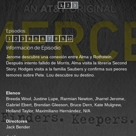
1
2
3
Episodios:
1
2
3
4
5
6
7
8
9
10
Información de Episodio
Jerome descubre una conexión entre Alma y Rothstein.
Después intento fallido de Morris, Alma visita la librería Second
Story. Hodges visita a la familia Saubers y confirma sus peores
temores sobre Pete. Lou descubre su destino.
Elenco
Breeda Wool
,
Justine Lupe
,
Rarmian Newton
,
Jharrel Jerome
,
Gabriel Ebert
,
Brendan Gleeson
,
Bruce Dern
,
Kate Mulgrew
,
Holland Taylor
,
Maximiliano Hernández
,
N/A
Directores
Jack Bender