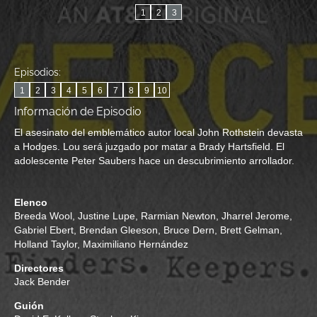
1
2
3
Episodios:
1
2
3
4
5
6
7
8
9
10
Información de Episodio
El asesinato del emblemático autor local John Rothstein devasta
a Hodges. Lou será juzgado por matar a Brady Hartsfield. El
adolescente Peter Saubers hace un descubrimiento arrollador.
Elenco
Breeda Wool
,
Justine Lupe
,
Rarmian Newton
,
Jharrel Jerome
,
Gabriel Ebert
,
Brendan Gleeson
,
Bruce Dern
,
Brett Gelman
,
Holland Taylor
,
Maximiliano Hernández
Directores
Jack Bender
Guión