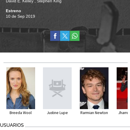
David E. Kelley
,
Stephen King
Estreno
10 de Sep 2019
Breeda Wool
Justine Lupe
Rarmian Newton
Jharre
USUARIOS