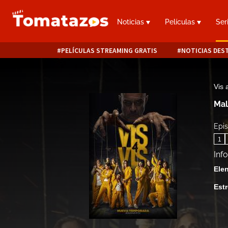
Noticias
Películas
Ser
PELÍCULAS STREAMING GRATIS
NOTICIAS DES
Vis 
Mal
Epis
1
Inf
Ele
Est