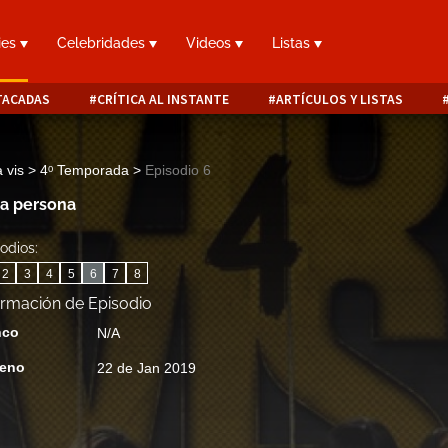
ies
Celebridades
Videos
Listas
TACADAS
CRÍTICA AL INSTANTE
ARTÍCULOS Y LISTAS
a vis > 4ᵒ Temporada
>
Episodio 6
a persona
odios:
2
3
4
5
6
7
8
ormación de Episodio
nco
N/A
reno
22 de Jan 2019