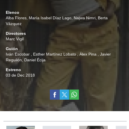
Elenco
Alba Flores
,
María Isabel Díaz Lago
,
Najwa Nimri
,
Berta
Vázquez
Directores
Marc Vigil
Guión
Iván Escobar
,
Esther Martínez Lobato
,
Álex Pina
,
Javier
Reguilón
,
Daniel Écija
Estreno
03 de Dec 2018