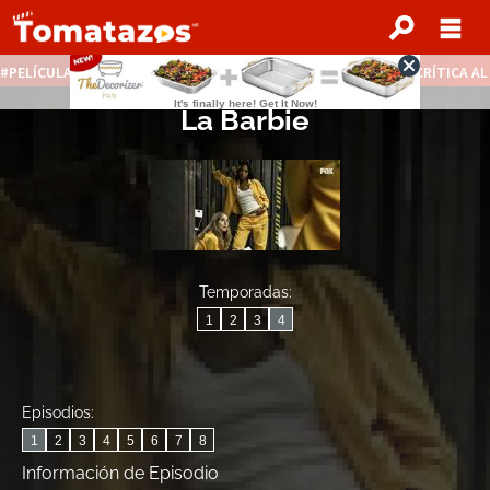
PELÍCULAS STREAMING GRATIS
NOTICIAS DESTACADAS
CRÍTICA A
La Barbie
Temporadas:
1
2
3
4
Episodios:
1
2
3
4
5
6
7
8
Información de Episodio