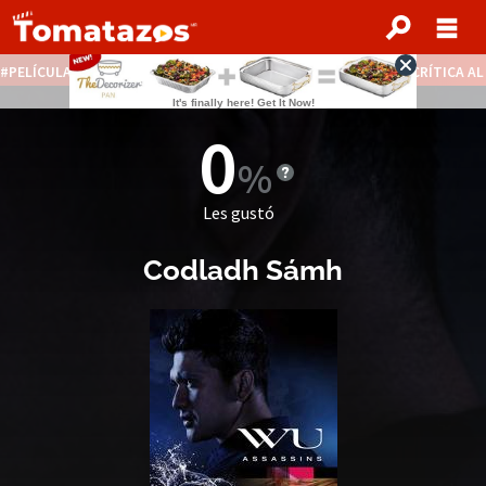
PELÍCULAS STREAMING GRATIS
NOTICIAS DESTACADAS
CRÍTICA A
0
Les gustó
Codladh Sámh