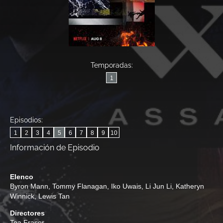
Temporadas:
1
Episodios:
1
2
3
4
5
6
7
8
9
10
Información de Episodio
Elenco
Byron Mann
,
Tommy Flanagan
,
Iko Uwais
,
Li Jun Li
,
Katheryn
Winnick
,
Lewis Tan
Directores
Toa Fraser