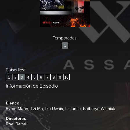
Temporadas:
1
Episodios:
1
2
3
4
5
6
7
8
9
10
Información de Episodio
Elenco
Byron Mann
,
Tzi Ma
,
Iko Uwais
,
Li Jun Li
,
Katheryn Winnick
Directores
Roel Reiné