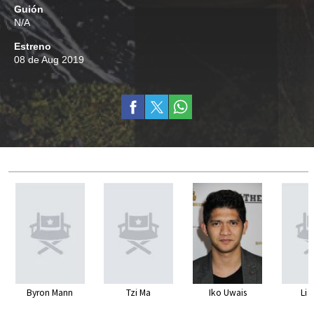
Guión
N/A
Estreno
08 de Aug 2019
Byron Mann
Tzi Ma
Iko Uwais
Li 