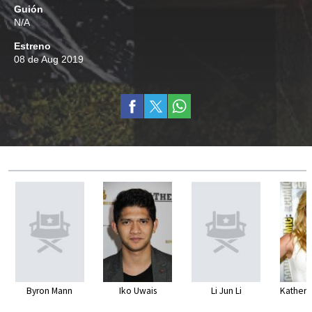
Guión
N/A
Estreno
08 de Aug 2019
Byron Mann
Iko Uwais
Li Jun Li
Kathery