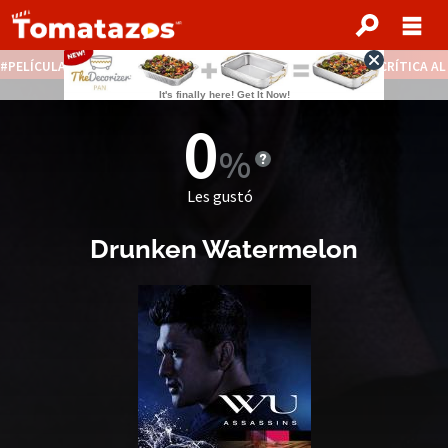
PELÍCULAS STREAMING GRATIS
NOTICIAS DESTACADAS
CRÍTICA A
0
Les gustó
Drunken Watermelon