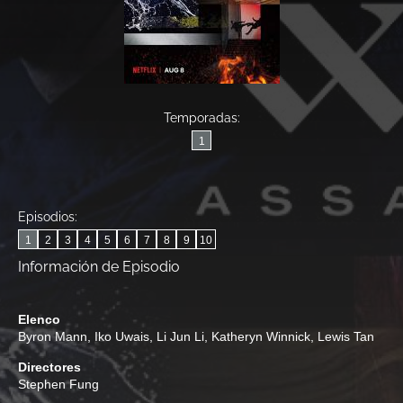
Temporadas:
1
Episodios:
1
2
3
4
5
6
7
8
9
10
Información de Episodio
Elenco
Byron Mann
,
Iko Uwais
,
Li Jun Li
,
Katheryn Winnick
,
Lewis Tan
Directores
Stephen Fung