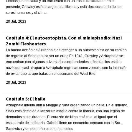
tumbas, una estatua y un encuentro con un frasco de láudano. En el
presente, Crowley está a cargo de la librería y está decepcionado de los
seres humanos y el clima.
28 Jul, 2023
Capítulo 4: El autoestopista. Con el miniepisodio: Nazi
Zombi Flesheaters
La buena acción de Aziraphale de recoger a un autoestopista en su camino
de regreso al Soho resulta ser un error. En 1941, Crowley y Aziraphale se
encuentran con algunos adversarios sorprendentes, mientras los espías
nazis que casi atrapan a Aziraphale regresan como zombis, con la intención
de evitar que atrape balas en el escenario del West End.
28 Jul, 2023
Capítulo 5: El baile
Aziraphale intenta unir a Maggie y Nina organizando un baile. En el Infierno,
Shax está decidida a lanzar un ataque contra la librería, con una legión de
demonios a sus órdenes. El corazón de Nina está roto, al igual que el
escaparate de la librería. Gabriel tiene un encuentro cercano con la Sra.
Sandwich y un pequeño plato de pasteles.