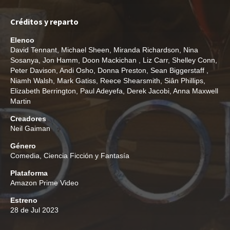
Créditos y reparto
Elenco
David Tennant
,
Michael Sheen
,
Miranda Richardson
,
Nina
Sosanya
,
Jon Hamm
,
Doon Mackichan
,
Liz Carr
,
Shelley Conn
,
Peter Davison
,
Andi Osho
,
Donna Preston
,
Sean Biggerstaff
,
Niamh Walsh
,
Mark Gatiss
,
Reece Shearsmith
,
Siân Phillips
,
Elizabeth Berrington
,
Paul Adeyefa
,
Derek Jacobi
,
Anna Maxwell
Martin
Creadores
Neil Gaiman
Género
Comedia
,
Ciencia Ficción y Fantasía
Plataforma
Amazon Prime Video
Estreno
28 de Jul 2023