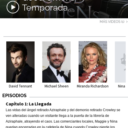
Temporada...
MÁS VIDEOS (1)
David Tennant
Michael Sheen
Nina 
Miranda Richardson
EPISODIOS
Capítulo 1: La Llegada
Las vidas del ángel retirado Aziraphale y del demonio retirado Crowley se
ven alteradas cuando un visitante llega a la puerta de la librería de
Aziraphale, atrayendo el caos. Las comerciantes locales, Maggie y Nina
quedan encerradas en la cafetería de Nina cuando Crowley pierde los