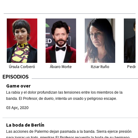
Úrsula Corberó
Álvaro Morte
Itziar Ituño
Pedro
EPISODIOS
Game over
La rabia y el dolor profundizan las tensiones entre los miembros de la
banda. El Profesor, de duelo, intenta un osado y peligroso escape.
03 Apr, 2020
La boda de Berlín
Las acciones de Palermo dejan pasmada a la banda. Sierra ejerce presión
para lograr un trato, mientras El Profesor recuerda la boda de su hermano.