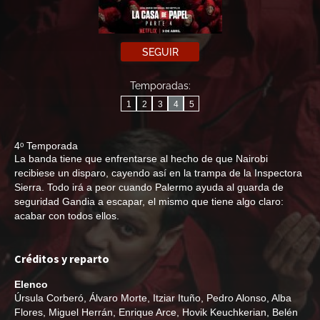
SEGUIR
Temporadas:
1
2
3
4
5
4ᵒ Temporada
La banda tiene que enfrentarse al hecho de que Nairobi
recibiese un disparo, cayendo así en la trampa de la Inspectora
Sierra. Todo irá a peor cuando Palermo ayuda al guarda de
seguridad Gandia a escapar, el mismo que tiene algo claro:
acabar con todos ellos.
Créditos y reparto
Elenco
Úrsula Corberó
,
Álvaro Morte
,
Itziar Ituño
,
Pedro Alonso
,
Alba
Flores
,
Miguel Herrán
,
Enrique Arce
,
Hovik Keuchkerian
,
Belén