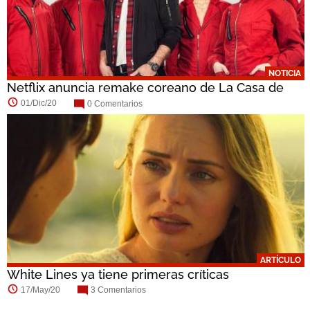
NOTICIA
Netflix anuncia remake coreano de La Casa de
Papel
01/Dic/20
0 Comentarios
ARTÍCULO
White Lines ya tiene primeras críticas
17/May/20
3 Comentarios