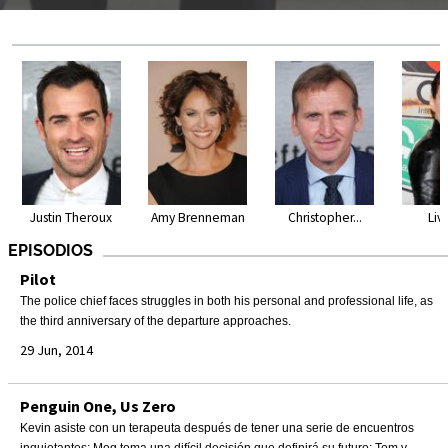
Justin Theroux
Amy Brenneman
Christopher...
Liv
EPISODIOS
Pilot
The police chief faces struggles in both his personal and professional life, as
the third anniversary of the departure approaches.
29 Jun, 2014
Penguin One, Us Zero
Kevin asiste con un terapeuta después de tener una serie de encuentros