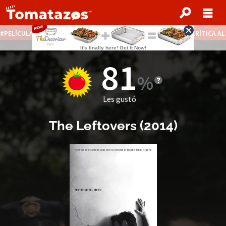
PELÍCULAS STREAMING GRATIS
NOTICIAS DESTACADAS
CRÍTICA A
81
Les gustó
The Leftovers
(2014)