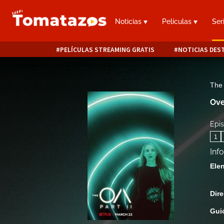
Noticias
Películas
Ser
PELÍCULAS STREAMING GRATIS
NOTICIAS DES
The
Ove
Epis
1
Inf
Ele
Dire
Gui