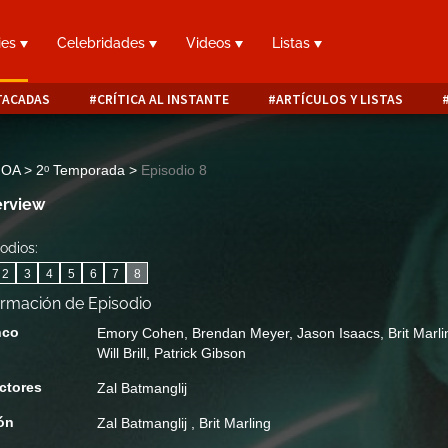
ies
Celebridades
Videos
Listas
TACADAS
CRÍTICA AL INSTANTE
ARTÍCULOS Y LISTAS
 OA > 2ᵒ Temporada
>
Episodio 8
rview
odios:
2
3
4
5
6
7
8
ormación de Episodio
nco
Emory Cohen
,
Brendan Meyer
,
Jason Isaacs
,
Brit Marli
Will Brill
,
Patrick Gibson
ctores
Zal Batmanglij
ón
Zal Batmanglij
,
Brit Marling