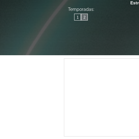
Est
Temporadas:
1
2