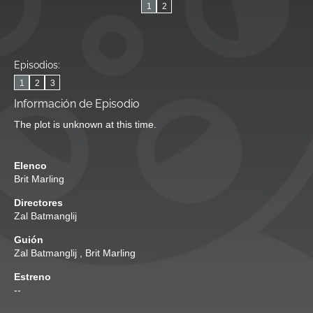
1
2
Episodios:
1
2
3
Información de Episodio
The plot is unknown at this time.
Elenco
Brit Marling
Directores
Zal Batmanglij
Guión
Zal Batmanglij
,
Brit Marling
Estreno
--