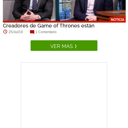
NOTICIA
Creadores de Game of Thrones están
negociando...
25/Jul/19
1 Comentario
VER MAS