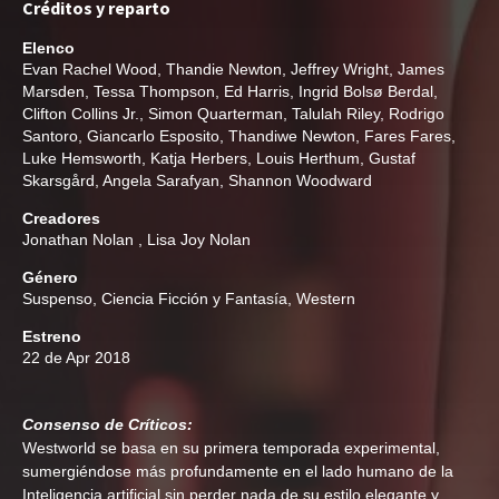
Créditos y reparto
Elenco
Evan Rachel Wood
,
Thandie Newton
,
Jeffrey Wright
,
James
Marsden
,
Tessa Thompson
,
Ed Harris
,
Ingrid Bolsø Berdal
,
Clifton Collins Jr.
,
Simon Quarterman
,
Talulah Riley
,
Rodrigo
Santoro
,
Giancarlo Esposito
,
Thandiwe Newton
,
Fares Fares
,
Luke Hemsworth
,
Katja Herbers
,
Louis Herthum
,
Gustaf
Skarsgård
,
Angela Sarafyan
,
Shannon Woodward
Creadores
Jonathan Nolan
,
Lisa Joy Nolan
Género
Suspenso
,
Ciencia Ficción y Fantasía
,
Western
Estreno
22 de Apr 2018
Consenso de Críticos:
Westworld se basa en su primera temporada experimental,
sumergiéndose más profundamente en el lado humano de la
Inteligencia artificial sin perder nada de su estilo elegante y