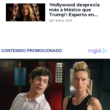
en redes
‘Hollywood desprecia
más a México que
Trump’: Experto en
cine opina sobre
27 enero, 2025
‘Emilia Pérez’ en los
Oscar