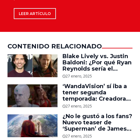
LEER ARTÍCULO
CONTENIDO RELACIONADO
Blake Lively vs. Justin
Baldoni: ¿Por qué Ryan
Reynolds sería el
supuesto ‘culpable’ de
27 enero, 2025
la pelea legal entre los
‘WandaVision’ sí iba a
actores?
tener segunda
temporada: Creadora
revela el porqué Marvel
27 enero, 2025
no continúo la serie de
¿No le gustó a los fans?
Disney Plus
Nuevo teaser de
‘Superman’ de James
Gunn divide opiniones
27 enero, 2025