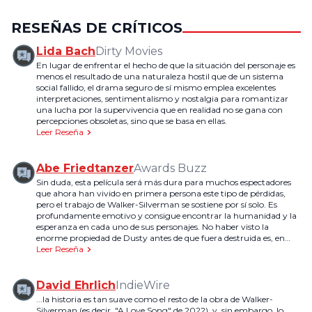
RESEÑAS DE CRÍTICOS
Lida Bach
Dirty Movies
En lugar de enfrentar el hecho de que la situación del personaje es
menos el resultado de una naturaleza hostil que de un sistema
social fallido, el drama seguro de sí mismo emplea excelentes
interpretaciones, sentimentalismo y nostalgia para romantizar
una lucha por la supervivencia que en realidad no se gana con
percepciones obsoletas, sino que se basa en ellas.
Leer Reseña
Abe Friedtanzer
Awards Buzz
Sin duda, esta película será más dura para muchos espectadores
que ahora han vivido en primera persona este tipo de pérdidas,
pero el trabajo de Walker-Silverman se sostiene por sí solo. Es
profundamente emotivo y consigue encontrar la humanidad y la
esperanza en cada uno de sus personajes. No haber visto la
enorme propiedad de Dusty antes de que fuera destruida es, en
realidad, una elección productiva, ya que significa que la forma en
Leer Reseña
que habla de ella es todo lo que tienen los espectadores, lo que le
permite canalizar una pasión que no suele exudar por un lugar
que significaba tanto para él. Ver y escuchar cómo su hija pequeña
David Ehrlich
IndieWire
procesa esta nueva realidad también es a la vez informativo y
...la historia es tan suave como el resto de la obra de Walker-
conmovedor.
Silverman (es decir, "A Love Song" de 2022), y, sin embargo, lo