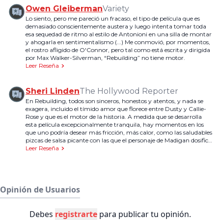
Owen Gleiberman
Variety
Lo siento, pero me pareció un fracaso, el tipo de película que es
demasiado conscientemente austera y luego intenta tomar toda
esa sequedad de ritmo al estilo de Antonioni en una silla de montar
y ahogarla en sentimentalismo (...) Me conmovió, por momentos,
el rostro afligido de O'Connor, pero tal como está escrita y dirigida
por Max Walker-Silverman, “Rebuilding” no tiene motor.
Leer Reseña
Sheri Linden
The Hollywood Reporter
En Rebuilding, todos son sinceros, honestos y atentos, y nada se
exagera, incluido el tímido amor que florece entre Dusty y Callie-
Rose y que es el motor de la historia. A medida que se desarrolla
esta película excepcionalmente tranquila, hay momentos en los
que uno podría desear más fricción, más calor, como las saludables
pizcas de salsa picante con las que el personaje de Madigan dosifica
los huevos revueltos que le sirve a su nieta. Pero Walker-Silverman
Leer Reseña
es un cineasta que no se ciñe a arcos argumentales
preestablecidos, y sería un error interpretar la tranquilidad como
solo tranquilidad. Aquí está en juego algo más complejo y
gratificante que la tensión superficial, y se va construyendo hasta
llegar a una conclusión de una sinceridad impresionante. A veces,
Opinión de Usuarios
un bache en el camino es magia disfrazada, la raíz de una nueva y
deslumbrante constelación.
Debes
registrarte
para publicar tu opinión.