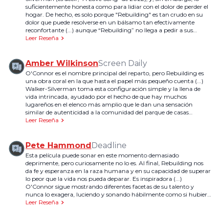
suficientemente honesta como para lidiar con el dolor de perder el
hogar. De hecho, es solo porque "Rebuilding" es tan crudo en su
dolor que puede resolverse en un bálsamo tan efectivamente
reconfortante (...) aunque “Rebuilding” no llega a pedir a sus
personajes que se sientan agradecidos por su desgracia, surge una
Leer Reseña
sensación duradera de esperanza a partir de la oportunidad que se
les da de reimaginar lo que podría significar el hogar.
Amber Wilkinson
Screen Daily
O'Connor es el nombre principal del reparto, pero Rebuilding es
una obra coral en la que hasta el papel más pequeño cuenta (...)
Walker-Silverman toma esta configuración simple y la llena de
vida intrincada, ayudado por el hecho de que hay muchos
lugareños en el elenco más amplio que le dan una sensación
similar de autenticidad a la comunidad del parque de casas
rodantes como la que se ve en Nomadland de Chloe Zhao.
Leer Reseña
Pete Hammond
Deadline
Esta película puede sonar en este momento demasiado
deprimente, pero curiosamente no lo es. Al final, Rebuilding nos
da fe y esperanza en la raza humana y en su capacidad de superar
lo peor que la vida nos pueda deparar. Es inspiradora (...)
O'Connor sigue mostrando diferentes facetas de su talento y
nunca lo exagera, luciendo y sonando hábilmente como si hubiera
nacido en esta tierra.
Leer Reseña