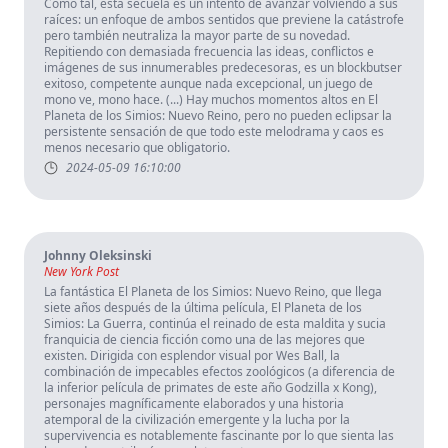
Como tal, esta secuela es un intento de avanzar volviendo a sus
raíces: un enfoque de ambos sentidos que previene la catástrofe
pero también neutraliza la mayor parte de su novedad.
Repitiendo con demasiada frecuencia las ideas, conflictos e
imágenes de sus innumerables predecesoras, es un blockbutser
exitoso, competente aunque nada excepcional, un juego de
mono ve, mono hace. (...) Hay muchos momentos altos en El
Planeta de los Simios: Nuevo Reino, pero no pueden eclipsar la
persistente sensación de que todo este melodrama y caos es
menos necesario que obligatorio.
2024-05-09 16:10:00
Johnny Oleksinski
New York Post
La fantástica El Planeta de los Simios: Nuevo Reino, que llega
siete años después de la última película, El Planeta de los
Simios: La Guerra, continúa el reinado de esta maldita y sucia
franquicia de ciencia ficción como una de las mejores que
existen. Dirigida con esplendor visual por Wes Ball, la
combinación de impecables efectos zoológicos (a diferencia de
la inferior película de primates de este año Godzilla x Kong),
personajes magníficamente elaborados y una historia
atemporal de la civilización emergente y la lucha por la
supervivencia es notablemente fascinante por lo que sienta las