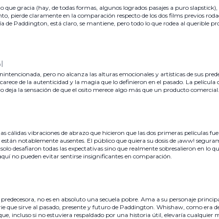
o que gracia (hay, de todas formas, algunos logrados pasajes a puro slapstick)
tanto, pierde claramente en la comparación respecto de los dos films previos rod
ía de Paddington, está claro, se mantiene, pero todo lo que rodea al querible p
l
nintencionada, pero no alcanza las alturas emocionales y artísticas de sus pred
arece de la autenticidad y la magia que lo definieron en el pasado. La películ
o deja la sensación de que el osito merece algo más que un producto comercial
s cálidas vibraciones de abrazo que hicieron que las dos primeras películas fu
e están notablemente ausentes. El público que quiera su dosis de ¡aww! segur
olo desafiaron todas las expectativas sino que realmente sobresalieron en lo qu
 aquí no pueden evitar sentirse insignificantes en comparación.
 predecesora, no es en absoluto una secuela pobre. Ama a su personaje principa
rie que sirve al pasado, presente y futuro de Paddington. Whishaw, como era d
ue, incluso si no estuviera respaldado por una historia útil, elevaría cualquier 