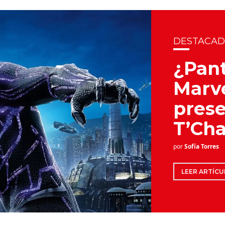
DESTACA
¿Pant
Marve
prese
T’Cha
por
Sofía Torres
LEER ARTÍCU