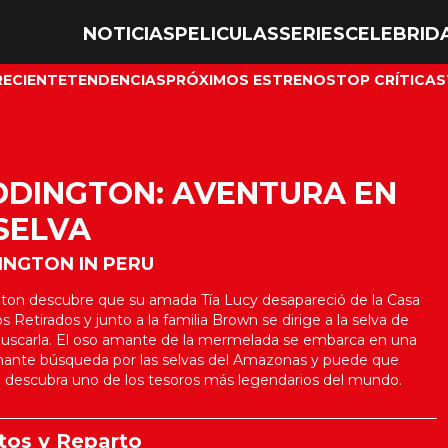
NOTICIAS
PELICULAS
SERIES
CELEBRID
RECIENTE
TENDENCIAS
PRÓXIMOS ESTRENOS
TOP CRÍTICAS
DDINGTON: AVENTURA EN
SELVA
INGTON IN PERU
ton descubre que su amada Tía Lucy desapareció de la Casa
s Retirados y junto a la familia Brown se dirige a la selva de
buscarla. El oso amante de la mermelada se embarca en una
ante búsqueda por las selvas del Amazonas y puede que
 descubra uno de los tesoros más legendarios del mundo.
tos y Reparto