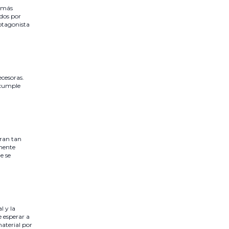
, más
ados por
rotagonista
ecesoras.
a cumple
.
eran tan
amente
e se
l y la
e esperar a
material por