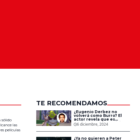
TE RECOMENDAMOS
¿Eugenio Derbez no
volverá como Burro? El
actor revela que es
 sólido
posible que no participe
6 diciembre, 2024
lcance las
en ‘Shrek 5’
es películas
¿Ya no quieren a Peter