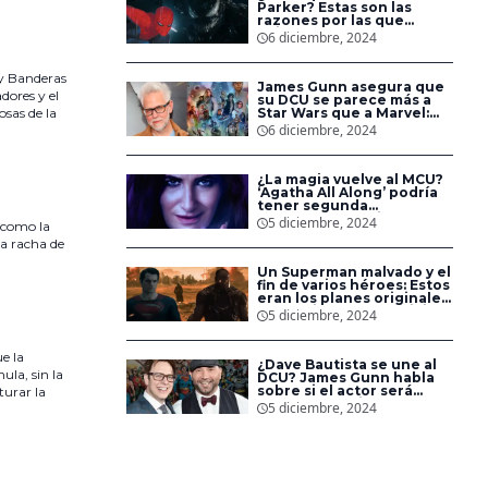
Parker? Estas son las
razones por las que
Spider-Man no aparece
6 diciembre, 2024
en las nuevas películas de
Sony
 y Banderas
James Gunn asegura que
dores y el
su DCU se parece más a
osas de la
Star Wars que a Marvel:
‘Estamos creando un
6 diciembre, 2024
universo’
¿La magia vuelve al MCU?
‘Agatha All Along’ podría
tener segunda
temporada en Disney+
5 diciembre, 2024
a como la
na racha de
Un Superman malvado y el
fin de varios héroes: Estos
eran los planes originales
de ‘La Liga de la Justicia’
5 diciembre, 2024
de Zack Snyder en DC
e la
¿Dave Bautista se une al
la, sin la
DCU? James Gunn habla
sobre si el actor será
turar la
Bane en el universo de DC
5 diciembre, 2024
Studios