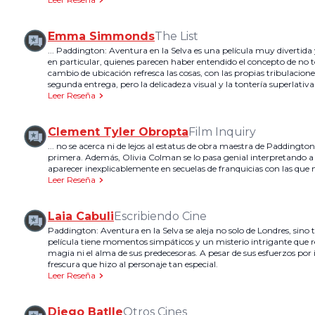
Emma Simmonds
The List
... Paddington: Aventura en la Selva es una película muy divertid
en particular, quienes parecen haber entendido el concepto de no
cambio de ubicación refresca las cosas, con las propias tribulacione
segunda entrega, pero la delicadeza visual y la tontería superlativ
Leer Reseña
Clement Tyler Obropta
Film Inquiry
... no se acerca ni de lejos al estatus de obra maestra de Paddingt
primera. Además, Olivia Colman se lo pasa genial interpretando a
aparecer inexplicablemente en secuelas de franquicias con las que n
Leer Reseña
Laia Cabuli
Escribiendo Cine
Paddington: Aventura en la Selva se aleja no solo de Londres, sino 
película tiene momentos simpáticos y un misterio intrigante que r
magia ni el alma de sus predecesoras. A pesar de sus esfuerzos por i
frescura que hizo al personaje tan especial.
Leer Reseña
Diego Batlle
Otros Cines