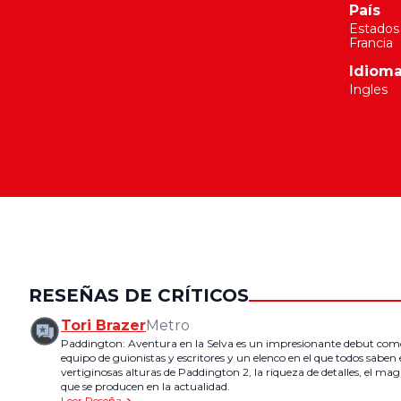
País
Estados
Francia
Idiom
Ingles
RESEÑAS DE CRÍTICOS
Tori Brazer
Metro
Paddington: Aventura en la Selva es un impresionante debut como
equipo de guionistas y escritores y un elenco en el que todos saben
vertiginosas alturas de Paddington 2, la riqueza de detalles, el magn
que se producen en la actualidad.
Leer Reseña