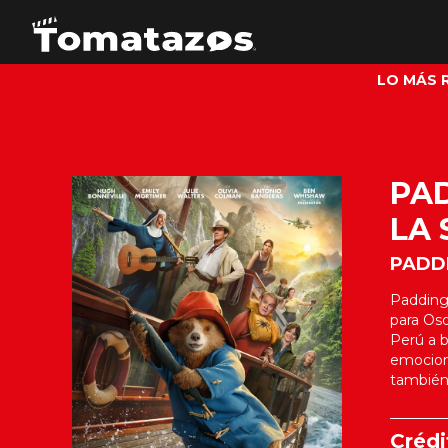
LO MÁS 
PA
LA 
PADD
Padding
para Oso
Perú a 
emocion
también
Crédi