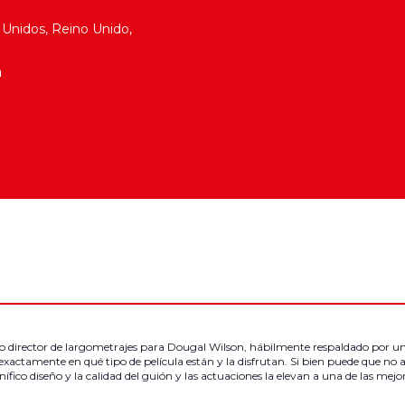
 Unidos, Reino Unido,
a
 director de largometrajes para Dougal Wilson, hábilmente respaldado por un
 exactamente en qué tipo de película están y la disfrutan. Si bien puede que no a
ífico diseño y la calidad del guión y las actuaciones la elevan a una de las mejor