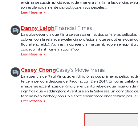
encima de sus simplicidades y, de manera similar a las delicias ex
son espléndidamente disruptivos en sus papeles...
Leer Reseña
Danny Leigh
Financial Times
La dulce decencia que King celebraba en las dos primeras película
cubren con la relajada excelencia profesional que se obtiene cuan
fluvial engreído). Aun así, algo esencial ha cambiado en el espíritu 
cuidado infantil cinematográfico.
Leer Reseña
Casey Chong
Casey's Movie Mania
La ausencia de Paul King, quien dirigió las dos primeras película
tercera película después de Paddington 2 en 2017. En otras palabra
imágenes excéntricas de King y el encanto rebelde que hicieron de 
significa que Paddington: Aventura en la Selva sea un completo de
familia bien hecho y con un elenco encantador encabezado por l
Leer Reseña