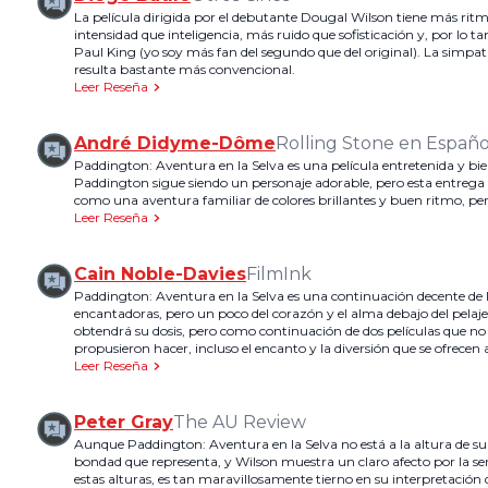
La película dirigida por el debutante Dougal Wilson tiene más ritm
intensidad que inteligencia, más ruido que sofisticación y, por lo 
Paul King (yo soy más fan del segundo que del original). La simpat
resulta bastante más convencional.
Leer Reseña
André Didyme-Dôme
Rolling Stone en Españo
Paddington: Aventura en la Selva es una película entretenida y bie
Paddington sigue siendo un personaje adorable, pero esta entrega c
como una aventura familiar de colores brillantes y buen ritmo, per
Leer Reseña
Cain Noble-Davies
FilmInk
Paddington: Aventura en la Selva es una continuación decente de la
encantadoras, pero un poco del corazón y el alma debajo del pelaj
obtendrá su dosis, pero como continuación de dos películas que no s
propusieron hacer, incluso el encanto y la diversión que se ofrecen
Leer Reseña
Peter Gray
The AU Review
Aunque Paddington: Aventura en la Selva no está a la altura de su
bondad que representa, y Wilson muestra un claro afecto por la se
estas alturas, es tan maravillosamente tierno en su interpretación q