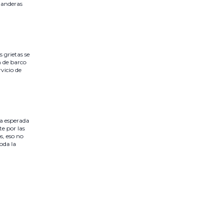
Banderas
 grietas se
n de barco
rvicio de
la esperada
e por las
s, eso no
oda la