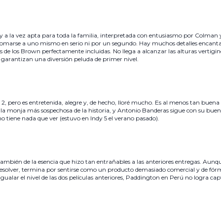
a y a la vez apta para toda la familia, interpretada con entusiasmo por Colman
 tomarse a uno mismo en serio ni por un segundo. Hay muchos detalles encanta
s de los Brown perfectamente incluidas. No llega a alcanzar las alturas vertigin
a garantizan una diversión peluda de primer nivel.
on 2, pero es entretenida, alegre y, de hecho, lloré mucho. Es al menos tan buen
 la monja más sospechosa de la historia, y Antonio Banderas sigue con su bue
o tiene nada que ver (estuvo en Indy 5 el verano pasado).
también de la esencia que hizo tan entrañables a las anteriores entregas. Aunqu
esolver, termina por sentirse como un producto demasiado comercial y de fórmu
gualar el nivel de las dos películas anteriores, Paddington en Perú no logra cap