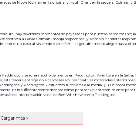
ageradas de Nicole Kidman en la original y Hugh Grant en la secuela, Colman y 
s perdura; hay divertidos momentos de payasadas para nuestro héroe osezno; las
do se contrata a Olivia Colman (monja sospechosa) y Antonio Banderas (capitá
de la serie: un paso atrás, desde el cine familiar genuinamente alegre hasta el se
s de Paddington, se echa mucho de menos en Paddington: Aventura en la Selva, 
s, esta tercera entrega no alcanza las alturas creativas mostradas anteriorment
Paddington y Paddington 2 esfuerzos superiores a la media. (...) De todos modo
sastre. Es lo suficientemente decente como para ser un entretenimiento para t
a simpática interpretación vocal de Ben Whishaw como Paddington.
Cargar más