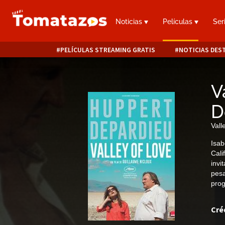
Noticias
Películas
Ser
PELÍCULAS STREAMING GRATIS
NOTICIAS DES
V
D
Vall
Isab
Cali
invi
pesa
pro
Cré