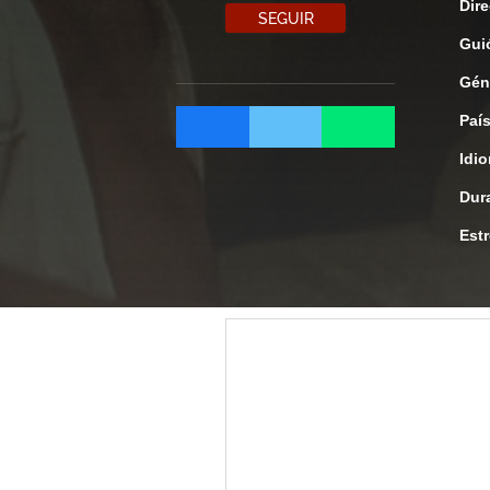
Dire
SEGUIR
Gui
Gén
Paí
Idi
Dur
Est