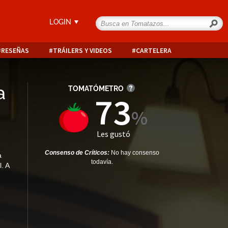
LOGIN
RESEÑAS
TRÁILERS Y VIDEOS
CARTELERA
a
TOMATÓMETRO
73
Les gustó
Consenso de Críticos:
No hay consenso
a
todavía.
. A