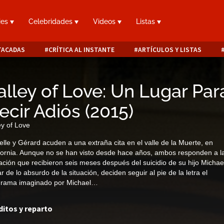
ies
Celebridades
Videos
Listas
TACADAS
CRÍTICA AL INSTANTE
ARTÍCULOS Y LISTAS
alley of Love: Un Lugar Par
ecir Adiós
(
2015
)
ey of Love
elle y Gérard acuden a una extraña cita en el valle de la Muerte, en
fornia. Aunque no se han visto desde hace años, ambos responden a l
tación que recibieron seis meses después del suicidio de su hijo Michael
r de lo absurdo de la situación, deciden seguir al pie de la letra el
grama imaginado por Michael…
ditos y reparto