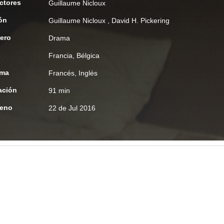
ctores
Guillaume Nicloux
ón
Guillaume Nicloux
,
David H. Pickering
ero
Drama
s
Francia, Bélgica
oma
Francés, Inglés
ación
91 min
reno
22 de Jul 2016