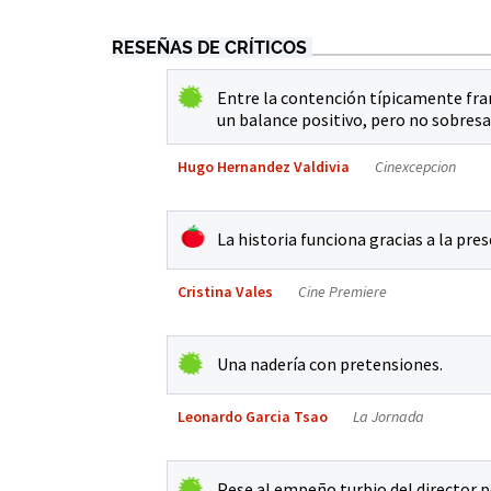
RESEÑAS DE CRÍTICOS
Entre la contención típicamente fran
un balance positivo, pero no sobresa
Hugo Hernandez Valdivia
Cinexcepcion
La historia funciona gracias a la pre
Cristina Vales
Cine Premiere
Una nadería con pretensiones.
Leonardo Garcia Tsao
La Jornada
Pese al empeño turbio del director p