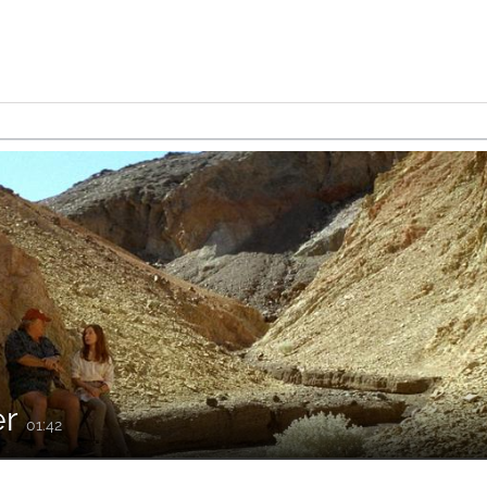
er
01:42