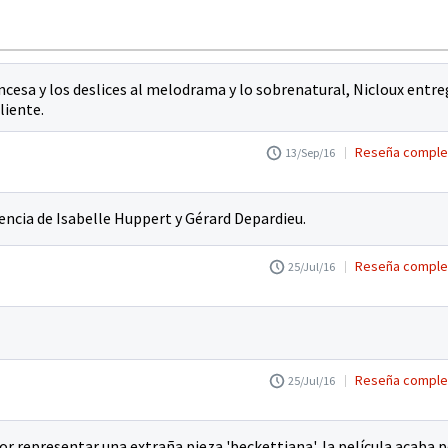
cesa y los deslices al melodrama y lo sobrenatural, Nicloux entr
liente.
Reseña comple
13/Sep/16
sencia de Isabelle Huppert y Gérard Depardieu.
Reseña comple
25/Jul/16
Reseña comple
25/Jul/16
or representar una extraña pieza 'beckettiana', la película acaba 