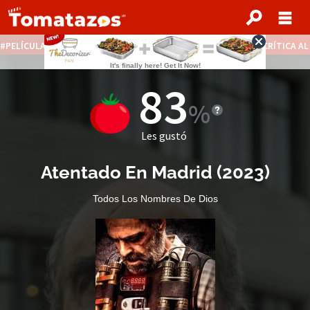
PELÍCULAS STREAMING GRATIS
NOTICIAS DESTACADAS
CRÍTICA A
83
Les gustó
Atentado En Madrid
(
2023
)
Todos Los Nombres De Dios