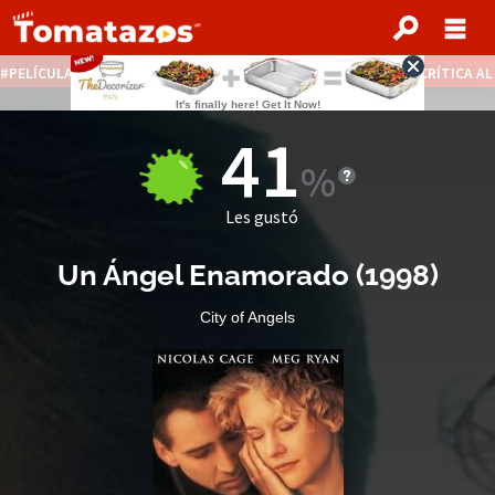
PELÍCULAS STREAMING GRATIS
NOTICIAS DESTACADAS
CRÍTICA A
41
Les gustó
Un Ángel Enamorado
(
1998
)
City of Angels