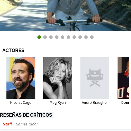
ACTORES
Nicolas Cage
Meg Ryan
Andre Braugher
Denni
RESEÑAS DE CRÍTICOS
Staff
GamesRadar+