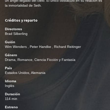
un ángel llegado del cielo. El único obstáculo en su relación es
la inmortalidad de Seth.
Créditos y reparto
Directores
Brad Silberling
Guión
Wim Wenders
,
Peter Handke
,
Richard Reitinger
Género
Drama
,
Romance
,
Ciencia Ficción y Fantasía
País
Estados Unidos, Alemania
Idioma
Inglés
Duración
114 min
Estreno