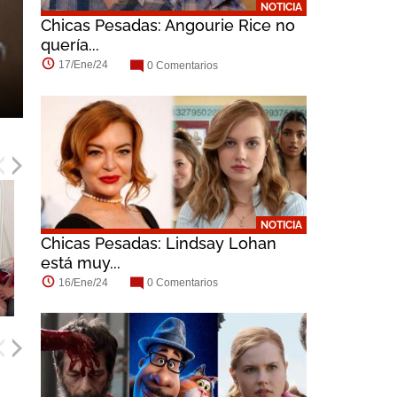
NOTICIA
Chicas Pesadas: Angourie Rice no
quería...
17/Ene/24
0 Comentarios
Mean Girls | Tráiler...
NOTICIA
Chicas Pesadas: Lindsay Lohan
está muy...
16/Ene/24
0 Comentarios