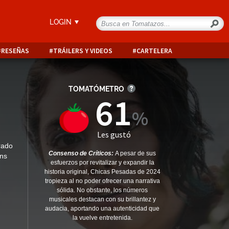
LOGIN
RESEÑAS
TRÁILERS Y VIDEOS
CARTELERA
TOMATÓMETRO
61
Les gustó
rado
Consenso de Críticos:
A pesar de sus
ons
esfuerzos por revitalizar y expandir la
historia original, Chicas Pesadas de 2024
tropieza al no poder ofrecer una narrativa
sólida. No obstante, los números
musicales destacan con su brillantez y
audacia, aportando una autenticidad que
la vuelve entretenida.