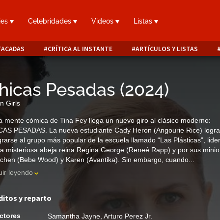
ies
Celebridades
Videos
Listas
TACADAS
CRÍTICA AL INSTANTE
ARTÍCULOS Y LISTAS
hicas Pesadas
(
2024
)
 Girls
a mente cómica de Tina Fey llega un nuevo giro al clásico moderno:
AS PESADAS. La nueva estudiante Cady Heron (Angourie Rice) logra
grarse al grupo más popular de la escuela llamado “Las Plásticas”, lide
la misteriosa abeja reina Regina George (Reneé Rapp) y por sus mini
chen (Bebe Wood) y Karen (Avantika). Sin embargo, cuando...
ir leyendo
ditos y reparto
ctores
Samantha Jayne
,
Arturo Perez Jr.