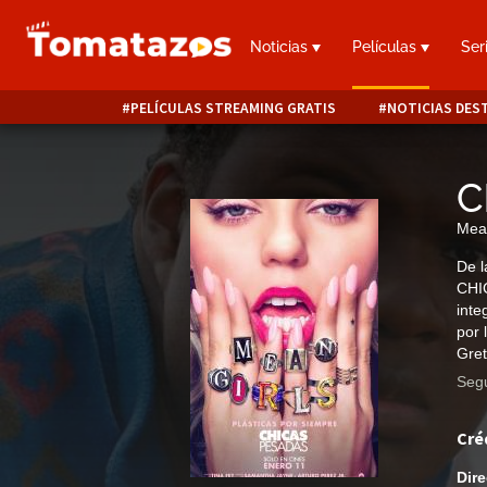
Noticias
Películas
Ser
PELÍCULAS STREAMING GRATIS
NOTICIAS DES
C
Mean
De l
CHIC
inte
por 
Gret
Segu
Cré
Dire