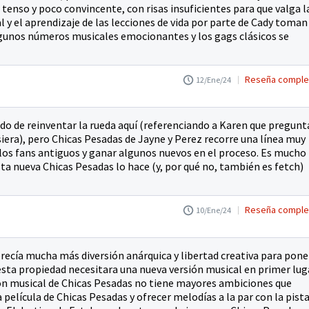
tenso y poco convincente, con risas insuficientes para que valga l
l y el aprendizaje de las lecciones de vida por parte de Cady toman
lgunos números musicales emocionantes y los gags clásicos se
Reseña comple
12/Ene/24
o de reinventar la rueda aquí (referenciando a Karen que pregunt
siera), pero Chicas Pesadas de Jayne y Perez recorre una línea muy
 a los fans antiguos y ganar algunos nuevos en el proceso. Es mucho
sta nueva Chicas Pesadas lo hace (y, por qué no, también es fetch)
Reseña comple
10/Ene/24
recía mucha más diversión anárquica y libertad creativa para pone
 esta propiedad necesitara una nueva versión musical en primer lug
ión musical de Chicas Pesadas no tiene mayores ambiciones que
 película de Chicas Pesadas y ofrecer melodías a la par con la pist