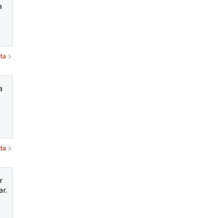
a
ta
a
ta
r
ar.
a