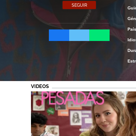
SEGUIR
Gui
Gén
Paí
Idi
Dur
Est
VIDEOS