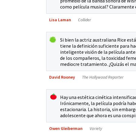
promedio de la banda sonora de Wish.
como película musical? Claramente e
Lisa Laman
Collider
Si bien la actriz australiana Rice es
tiene la definición suficiente para hac
inteligente visión de la película ante
de los compañeros, la toxicidad feme
mediocre tratamiento. ¿Quizás el m
David Rooney
The Hollywood Reporter
Hay una estética cinética intensific
Irónicamente, la película podría hab
estacionaria. La historia, sin embarg
adolescente que ahora es una conspi
Owen Gleiberman
Variety