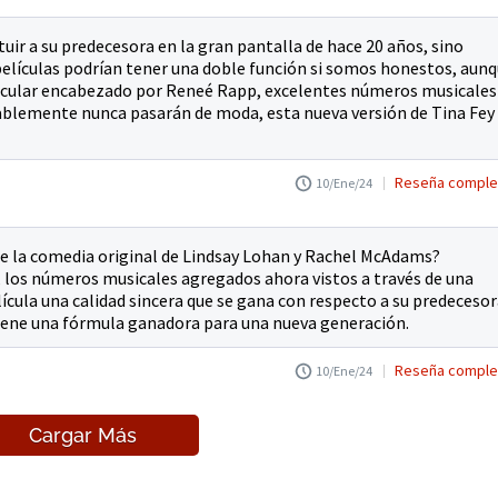
uir a su predecesora en la gran pantalla de hace 20 años, sino
elículas podrían tener una doble función si somos honestos, aun
acular encabezado por Reneé Rapp, excelentes números musicales
ablemente nunca pasarán de moda, esta nueva versión de Tina Fey
Reseña comple
10/Ene/24
ue la comedia original de Lindsay Lohan y Rachel McAdams?
, los números musicales agregados ahora vistos a través de una
elícula una calidad sincera que se gana con respecto a su predecesor
tiene una fórmula ganadora para una nueva generación.
Reseña comple
10/Ene/24
Cargar Más