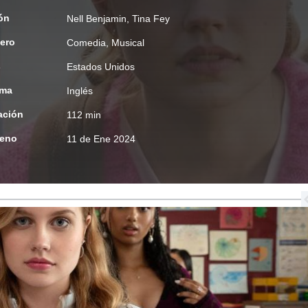
ón
Nell Benjamin
,
Tina Fey
ero
Comedia
,
Musical
s
Estados Unidos
oma
Inglés
ación
112 min
reno
11 de Ene 2024