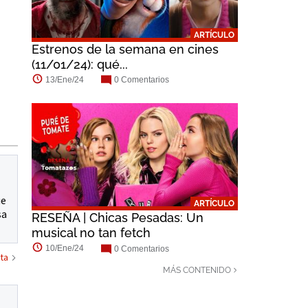
ARTÍCULO
Estrenos de la semana en cines
(11/01/24): qué...
13/Ene/24
0 Comentarios
Jenna Fischer
Auli'i Cravalho
Bebe Wood
ue
ARTÍCULO
sa
RESEÑA | Chicas Pesadas: Un
musical no tan fetch
10/Ene/24
0 Comentarios
ta
MÁS CONTENIDO