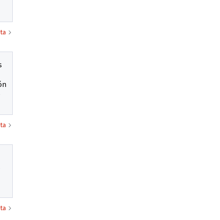
ta
s
ón
e
ta
s
ta