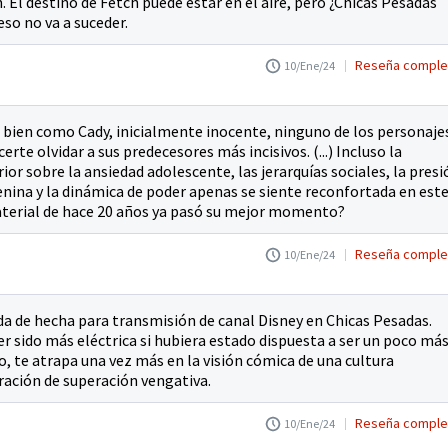
 El destino de Fetch puede estar en el aire, pero ¿Chicas Pesadas
so no va a suceder.
Reseña comple
10/Ene/24
tá bien como Cady, inicialmente inocente, ninguno de los personaje
erte olvidar a sus predecesores más incisivos. (...) Incluso la
rior sobre la ansiedad adolescente, las jerarquías sociales, la presi
nina y la dinámica de poder apenas se siente reconfortada en est
aterial de hace 20 años ya pasó su mejor momento?
Reseña comple
10/Ene/24
ada de hecha para transmisión de canal Disney en Chicas Pesadas.
er sido más eléctrica si hubiera estado dispuesta a ser un poco má
o, te atrapa una vez más en la visión cómica de una cultura
ración de superación vengativa.
Reseña comple
10/Ene/24