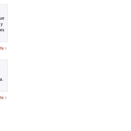
que
 y
 es
ta
a.
ta