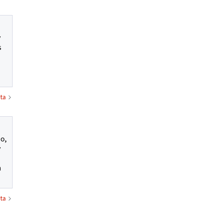
y
s
ta
lo,
y
n
ta