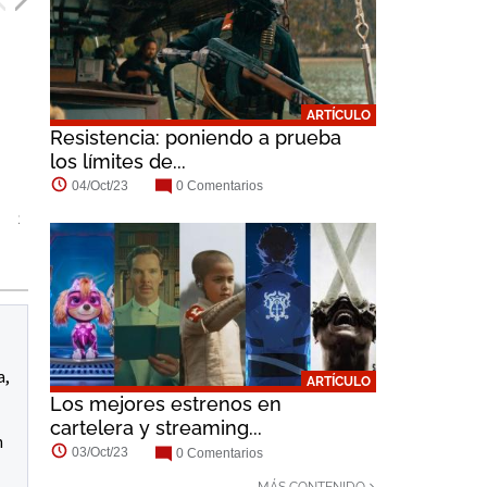
ARTÍCULO
Resistencia: poniendo a prueba
los límites de...
04/Oct/23
0 Comentarios
Sturgill Simpson
Amar Chadha-Patel
Marc Menchaca
a,
ARTÍCULO
Los mejores estrenos en
cartelera y streaming...
n
03/Oct/23
0 Comentarios
MÁS CONTENIDO