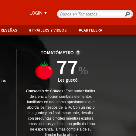
LOGIN
RESEÑAS
TRÁILERS Y VIDEOS
CARTELERA
TOMATÓMETRO
77
Les gustó
 las
Consenso de Críticos:
Este audaz thriller
de ciencia ficción combina elementos
familiares en una trama apasionante que
aborda los riesgos de la IA. Con un inicio
intrigante y un final impactante, desafía
con preguntas difíciles mientras explora
temas oscuros y ofrece una película llena
de esperanza, la más compleja de su
director hasta ahora.