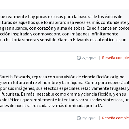
que realmente hay pocas excusas para la basura de los éxitos de
s alturas de aquellos que lo inspiraron (a veces es más contundente 
n gran alcance, con corazón y alma de sobra. Es edificante en todo
ia ficción inspirada y conmovedora, con imágenes infinitamente
na historia sincera y sensible. Gareth Edwards es auténtico: es un
Reseña comple
27/Sep/23
Gareth Edwards, regresa con una visión de ciencia ficción original
a guerra futura entre el hombre y la máquina. Como puro espectácu
 por sus imágenes, sus efectos especiales relativamente frugales 
 futurista. Es más inestable como drama y ciencia ficción, y en su
intéticos que simplemente intentan vivir sus vidas sintéticas, u
dades de nuestra era cada vez más dominada por la IA.
Reseña comple
26/Sep/23