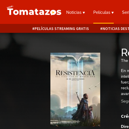
Noticias
Películas
Ser
PELÍCULAS STREAMING GRATIS
NOTICIAS DES
R
The 
En m
inte
fuer
recl
avan
Segu
Cré
Dire