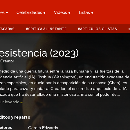
ies
Celebridades
Videos
Listas
TACADAS
CRÍTICA AL INSTANTE
ARTÍCULOS Y LISTAS
esistencia
(
2023
)
Creator
edio de una guerra futura entre la raza humana y las fuerzas de la
ligencia artificial (IA), Joshua (Washington), un endurecido exagente de
zas especiales, en duelo por la desaparición de su esposa (Chan), es
utado para cazar y matar al Creador, el escurridizo arquitecto de la IA
zada que ha desarrollado una misteriosa arma con el poder de...
ir leyendo
ditos y reparto
ctores
Gareth Edwards