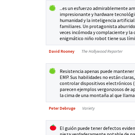
...es un esfuerzo admirablemente am
impresionante y hardware tecnológico
humanidad y la inteligencia artificia
familiares. Un protagonista aburrido,
veces incómoda y complaciente y la c
enigmático niño robot tiene sus lími
David Rooney
The Hollywood Reporter
Resistencia apenas puede mantener c
EMP. Sus habilidades no están claras,
controlar dispositivos electrónicos 
parecen ejemplos vergonzosos de apro
la cima de una montaña al que llama “c
Peter Debruge
Variety
El guión puede tener defectos evide
pieza verdaderamente notable de nar