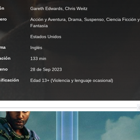
ón
Gareth Edwards
,
Chris Weitz
ero
Acción y Aventura
,
Drama
,
Suspenso
,
Ciencia Ficción y
Fantasía
s
Estados Unidos
oma
Inglés
ación
133 min
reno
28 de Sep 2023
ificación
Edad
13+ (Violencia y lenguaje ocasional)