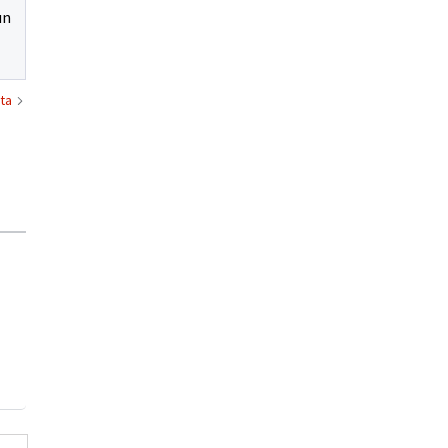
un
ta