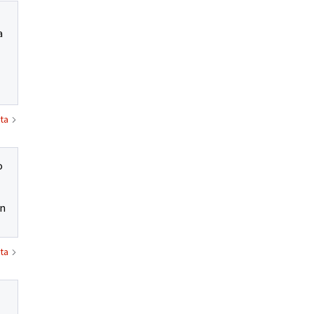
a
ta
o
en
ta