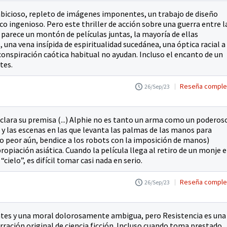
bicioso, repleto de imágenes imponentes, un trabajo de diseño
 ingenioso. Pero este thriller de acción sobre una guerra entre l
l parece un montón de películas juntas, la mayoría de ellas
 una vena insípida de espiritualidad sucedánea, una óptica racial a
onspiración caótica habitual no ayudan. Incluso el encanto de un
tes.
Reseña comple
26/Sep/23
lara su premisa (...) Alphie no es tanto un arma como un poderos
 y las escenas en las que levanta las palmas de las manos para
(o peor aún, bendice a los robots con la imposición de manos)
piación asiática. Cuando la película llega al retiro de un monje 
ielo”, es difícil tomar casi nada en serio.
Reseña comple
26/Sep/23
ntes y una moral dolorosamente ambigua, pero Resistencia es una
ración original de ciencia ficción. Incluso cuando toma prestado