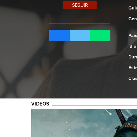
SEGUIR
Gui
Gén
Paí
Idi
Dur
Est
Clas
VIDEOS