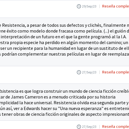
Reseña comple
29/Sep/23
Resistencia, a pesar de todos sus defectos y clichés, finalmente
ne éxito como modelo donde fracasa como película. (...) el guión 
interpretación de un futuro en el que la gente programó al la I.A.
stra propia especie ha perdido en algún momento del camino; un
 ser un recipiente para la humanidad en lugar de un sustituto de ell
s podrían complementar nuestras películas en lugar de reemplaza
Reseña comple
27/Sep/23
sistencia es que logra construir un mundo de ciencia ficción creíbl
atar de James Cameron es a menudo criticada por su historia
mplicidad la hace universal. Resistencia olvida esa segunda parte y
 Aún así, ver a Edwards hacer su "Una nueva esperanza" es entreten
tener obras de ciencia ficción originales de aspecto impresionant
Reseña comple
27/Sep/23