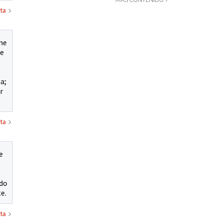
ta
 me
de
a;
r
ta
e
ido
e.
ta