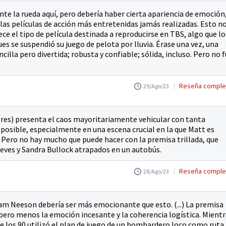
nte la rueda aquí, pero debería haber cierta apariencia de emoción
las películas de acción más entretenidas jamás realizadas. Esto n
ce el tipo de película destinada a reproducirse en TBS, algo que lo
s se suspendió su juego de pelota por lluvia. Érase una vez, una
ncilla pero divertida; robusta y confiable; sólida, incluso. Pero no 
Reseña comple
29/Ago/23
res) presenta el caos mayoritariamente vehicular con tanta
 posible, especialmente en una escena crucial en la que Matt es
l. Pero no hay mucho que puede hacer con la premisa trillada, que
ves y Sandra Bullock atrapados en un autobús.
Reseña comple
28/Ago/23
am Neeson debería ser más emocionante que esto. (...) La premisa
pero menos la emoción incesante y la coherencia logística. Mient
de los 90 utilizó el plan de juego de un bombardero loco como ruta