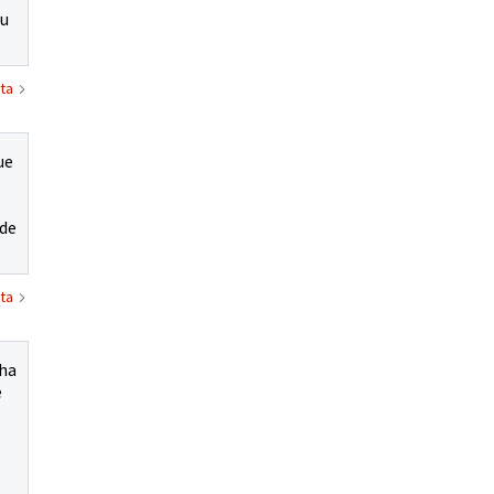
su
ta
ue
 de
ta
cha
e