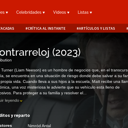
ies
Celebridades
Videos
Listas
TACADAS
CRÍTICA AL INSTANTE
ARTÍCULOS Y LISTAS
ontrarreloj
(
2023
)
ibution
 Turner (Liam Neeson) es un hombre de negocios que, en el transcur
ía, se encuentra en una situación de riesgo donde debe salvar a su fam
 propia vida. Cuando lleva a sus hijos a la escuela, Matt recibe una ll
fónica, una voz misteriosa le advierte que su vehículo está lleno de
osivos. Para proteger a su familia y resolver el...
ir leyendo
ditos y reparto
ctores
Nimród Antal