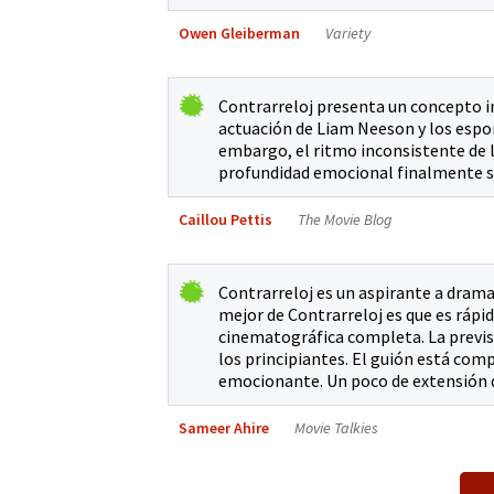
Owen Gleiberman
Variety
Contrarreloj presenta un concepto i
actuación de Liam Neeson y los espo
embargo, el ritmo inconsistente de la
profundidad emocional finalmente so
Caillou Pettis
The Movie Blog
Contrarreloj es un aspirante a drama
mejor de Contrarreloj es que es rápid
cinematográfica completa. La previsi
los principiantes. El guión está co
emocionante. Un poco de extensión d
Sameer Ahire
Movie Talkies