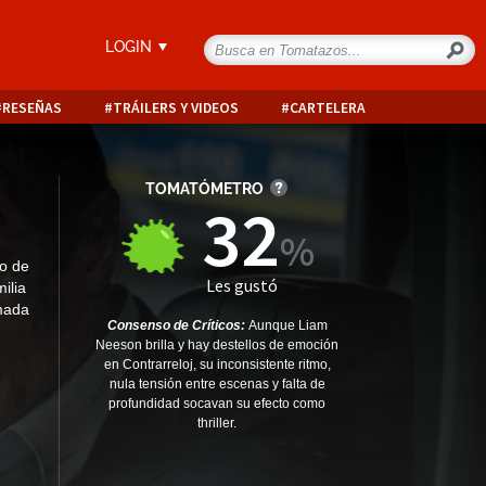
LOGIN
RESEÑAS
TRÁILERS Y VIDEOS
CARTELERA
TOMATÓMETRO
32
so de
Les gustó
ilia
amada
Consenso de Críticos:
Aunque Liam
Neeson brilla y hay destellos de emoción
en Contrarreloj, su inconsistente ritmo,
nula tensión entre escenas y falta de
profundidad socavan su efecto como
thriller.