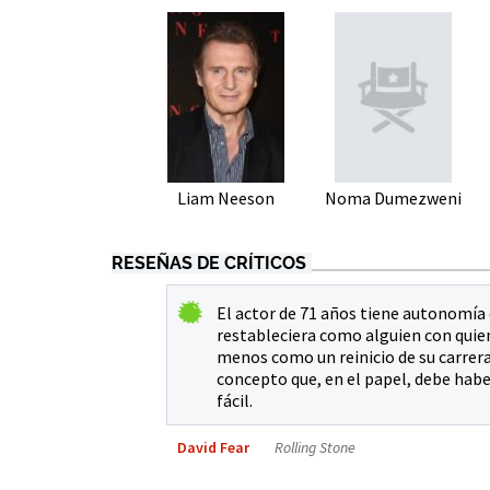
Liam Neeson
Noma Dumezweni
RESEÑAS DE CRÍTICOS
El actor de 71 años tiene autonomía
restableciera como alguien con quien
menos como un reinicio de su carrera y
concepto que, en el papel, debe hab
fácil.
David Fear
Rolling Stone