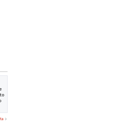
Matthew Modine
Emily Kusche
Luca Márkus
e
lto
o
ta