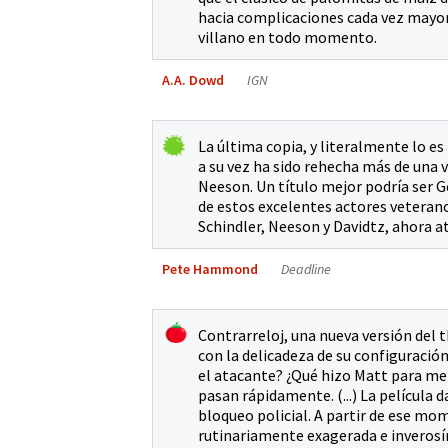
hacia complicaciones cada vez mayor
villano en todo momento.
A.A. Dowd
IGN
La última copia, y literalmente lo e
a su vez ha sido rehecha más de una 
Neeson. Un título mejor podría ser Ge
de estos excelentes actores veterano
Schindler, Neeson y Davidtz, ahora a
Pete Hammond
Deadline
Contrarreloj, una nueva versión del t
con la delicadeza de su configuració
el atacante? ¿Qué hizo Matt para mer
pasan rápidamente. (...) La película
bloqueo policial. A partir de ese mo
rutinariamente exagerada e inverosím