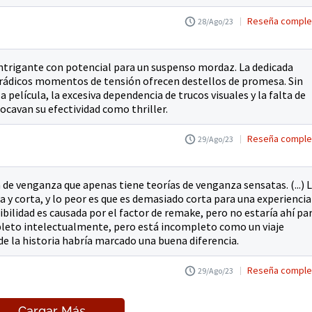
Reseña comple
28/Ago/23
ntrigante con potencial para un suspenso mordaz. La dedicada
rádicos momentos de tensión ofrecen destellos de promesa. Sin
 película, la excesiva dependencia de trucos visuales y la falta de
cavan su efectividad como thriller.
Reseña comple
29/Ago/23
 de venganza que apenas tiene teorías de venganza sensatas. (...) 
a y corta, y lo peor es que es demasiado corta para una experiencia
bilidad es causada por el factor de remake, pero no estaría ahí pa
mpleto intelectualmente, pero está incompleto como un viaje
e la historia habría marcado una buena diferencia.
Reseña comple
29/Ago/23
Cargar Más