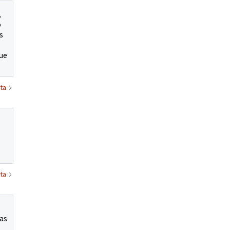
,
o
s
fue
ta
ta
ras