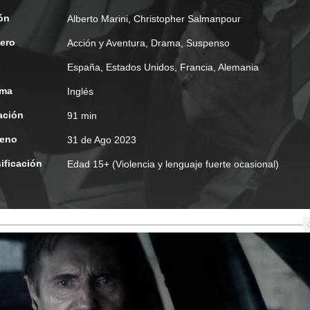
ón
Alberto Marini
,
Christopher Salmanpour
ero
Acción y Aventura
,
Drama
,
Suspenso
s
España, Estados Unidos, Francia, Alemania
oma
Inglés
ación
91 min
reno
31 de Ago 2023
ificación
Edad
15+ (Violencia y lenguaje fuerte ocasional)