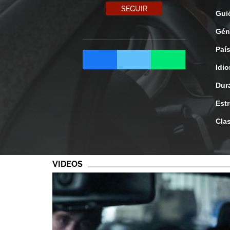
SEGUIR
Gui
Gén
Paí
Idi
Dur
Est
Clas
VIDEOS