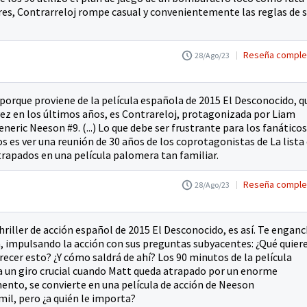
es, Contrarreloj rompe casual y convenientemente las reglas de 
Reseña comple
28/Ago/23
s porque proviene de la película española de 2015 El Desconocido, q
vez en los últimos años, es Contrareloj, protagonizada por Liam
neric Neeson #9. (...) Lo que debe ser frustrante para los fanáticos
s es ver una reunión de 30 años de los coprotagonistas de La lista
trapados en una película palomera tan familiar.
Reseña comple
28/Ago/23
hriller de acción español de 2015 El Desconocido, es así. Te engan
n, impulsando la acción con sus preguntas subyacentes: ¿Qué quier
ecer esto? ¿Y cómo saldrá de ahí? Los 90 minutos de la película
 da un giro crucial cuando Matt queda atrapado por un enorme
mento, se convierte en una película de acción de Neeson
il, pero ¿a quién le importa?