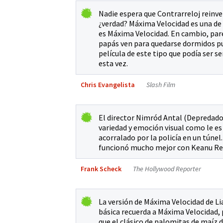
Nadie espera que Contrarreloj reinve
¿verdad? Máxima Velocidad es una de 
es Máxima Velocidad. En cambio, pare
papás ven para quedarse dormidos pue
película de este tipo que podía ser se
esta vez.
Chris Evangelista
Slash Film
El director Nimród Antal (Depredado
variedad y emoción visual como le es
acorralado por la policía en un túne
funcionó mucho mejor con Keanu Ree
Frank Scheck
The Hollywood Reporter
La versión de Máxima Velocidad de Li
básica recuerda a Máxima Velocidad, 
que el clásico de palomitas de maíz 