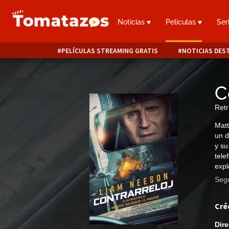
Noticias
Películas
Ser
PELÍCULAS STREAMING GRATIS
NOTICIAS DES
C
Retr
Matt
un d
y su
tele
expl
Segu
Cré
Dire