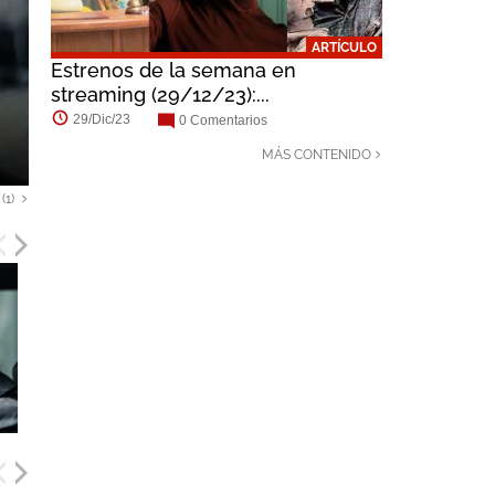
ARTÍCULO
Estrenos de la semana en
streaming (29/12/23):...
29/Dic/23
0 Comentarios
Contrarreloj |...
MÁS CONTENIDO
(1)