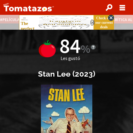
PELÍCULAS STREAMING GRATIS
NOTICIAS DESTACADAS
CRÍTICA A
84
Les gustó
Stan Lee
(
2023
)