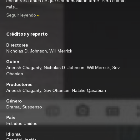
encontrarla antes de que sea demasiado tarde. Pero cuanto
más...
Seguir leyendo
Créditos y reparto
Directores
Nicholas D. Johnson
,
Will Merrick
Guión
Aneesh Chaganty
,
Nicholas D. Johnson
,
Will Merrick
,
Sev
Ohanian
Productores
Aneesh Chaganty
,
Sev Ohanian
,
Natalie Qasabian
Género
Drama
,
Suspenso
País
Estados Unidos
Idioma