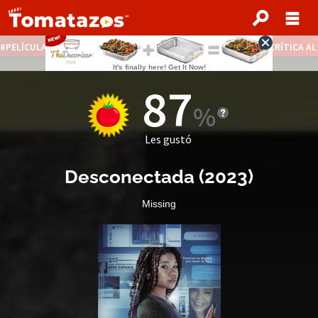
PELÍCULAS STREAMING GRATIS
NOTICIAS DESTACADAS
CRÍTICA A
87
Les gustó
Desconectada
(
2023
)
Missing