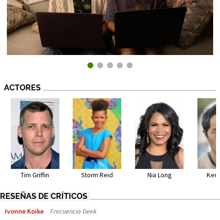
ACTORES
Tim Griffin
Storm Reid
Nia Long
Ken 
RESEÑAS DE CRÍTICOS
Ivonne Koike
Frecuencia Geek