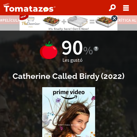
PELÍCULAS STREAMING GRATIS
NOTICIAS DESTACADAS
CRÍTICA A
90
Les gustó
Catherine Called Birdy
(
2022
)