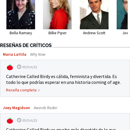
Bella Ramsey
Billie Piper
Andrew Scott
Joe 
RESEÑAS DE CRÍTICOS
Maria Lattila
Why Now
03/Oct/22
Catherine Called Birdy es cálida, feminista y divertida. Es
todo lo que podrías esperar en una historia coming of age.
Reseña completa
Joey Magidson
Awards Radar
03/Oct/22
Catherine Called Birdy es mucho más divertida de lo que