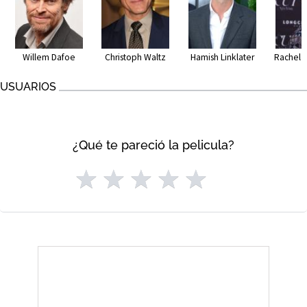
Willem Dafoe
Christoph Waltz
Hamish Linklater
Rachel 
USUARIOS
¿Qué te pareció la pelicula?